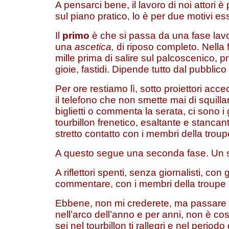
A pensarci bene, il lavoro di noi attori è
sul piano pratico, lo è per due motivi ess
Il
primo
è che si passa da una fase lav
una
ascetica,
di riposo completo. Nella 
mille prima di salire sul palcoscenico, 
gioie, fastidi. Dipende tutto dal pubblico
Per ore restiamo lì, sotto proiettori accec
il telefono che non smette mai di squillare
biglietti o commenta la serata, ci sono i
tourbillon frenetico, esaltante e stanc
stretto contatto con i membri della troup
A questo segue una seconda fase. Un si
A riflettori spenti, senza giornalisti, co
commentare, con i membri della troupe
Ebbene, non mi crederete, ma passare da
nell’arco dell’anno e per anni, non è cos
sei nel tourbillon ti rallegri e nel periodo