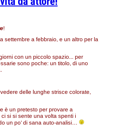
vita da attore!
re
!
da settembre a febbraio, e un altro per la
orni con un piccolo spazio... per
essarie sono poche: un titolo, di uno
.
vedere delle lunghe strisce colorate,
me è un pretesto per provare a
 si si sente una volta spenti i
endo un po’ di sana auto-analisi…