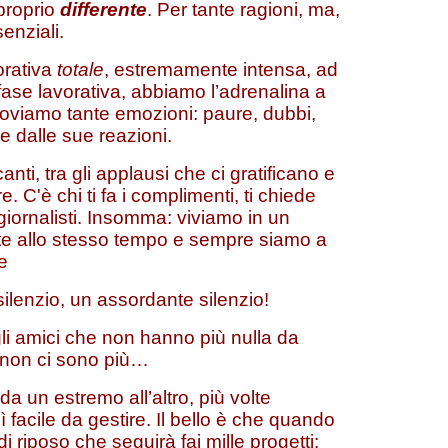
 proprio
differente
. Per tante ragioni, ma,
enziali.
orativa
totale
, estremamente intensa, ad
fase lavorativa, abbiamo l’adrenalina a
proviamo tante emozioni: paure, dubbi,
 e dalle sue reazioni.
anti, tra gli applausi che ci gratificano e
. C'è chi ti fa i complimenti, ti chiede
 giornalisti. Insomma: viviamo in un
ante allo stesso tempo e sempre siamo a
e
lenzio, un assordante silenzio!
n gli amici che non hanno più nulla da
 non ci sono più…
 un estremo all’altro, più volte
ì facile da gestire. Il bello è che quando
 di riposo che seguirà fai mille progetti: