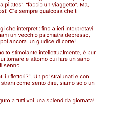
 a pilates”, “faccio un viaggetto”. Ma,
osì! C’è sempre qualcosa che ti
 che interpreti: fino a ieri interpretavi
ani un vecchio psichiatra depresso,
oi ancora un giudice di corte!
lto stimolante intellettualmente, è pur
cui tornare e attorno cui fare un sano
r di senno…
i riflettori?”. Un po’ stralunati e con
o strani come sento dire, siamo solo un
uguro a tutti voi una splendida giornata!