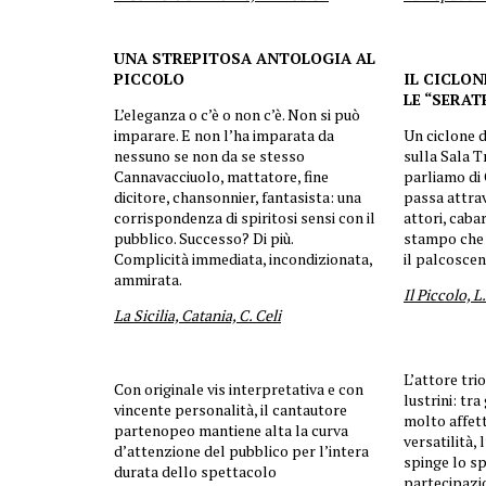
UNA STREPITOSA ANTOLOGIA AL
PICCOLO
IL CICLO
LE
“
SERAT
L’eleganza o c’è o non c’è. Non si può
imparare. E non l’ha imparata da
Un ciclone d
nessuno se non da se stesso
sulla Sala 
Cannavacciuolo, mattatore, fine
parliamo di 
dicitore, chansonnier, fantasista: una
passa attra
corrispondenza di spiritosi sensi con il
attori, cabar
pubblico. Successo? Di più.
stampo che r
Complicità immediata, incondizionata,
il palcosce
ammirata.
Il Piccolo, 
La Sicilia, Catania, C. Celi
L’attore tri
Con originale vis interpretativa e con
lustrini: tra
vincente personalità, il cantautore
molto affett
partenopeo mantiene alta la curva
versatilità, 
d’attenzione del pubblico per l’intera
spinge lo sp
durata dello spettacolo
partecipazi