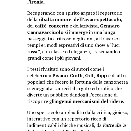
l’
ironia
.
Recuperando con spirito arguto il repertorio
della
ribalta minore
,
dell’avan-spettacolo
,
del
caffè-concerto
e della
rivista
,
Gennaro
Cannavacciuolo
si immerge in una lunga
passeggiata a ritroso negli anni, attraverso i
tempi e i modi espressivi di uno show a “luci
rosse”, con classe ed eleganza, trascinando i
grandi come i più giovani.
I testi rivisitati sono di autori come i
celeberrimi
Pisano-Cioffi
,
Gill,
Ripp
e di altri
popolari che fecero la fortuna della canzonetta
sceneggiata. Un recital arguto ed erotico che
diverte
un pubblico dandogli l’occasione di
riscoprire gli
ingenui meccanismi del ridere
.
Uno spettacolo applaudito dalla critica, gioioso,
interattivo con un repertorio ricco di
indimenticabili chicche musicali, da
Fatte da ‘a