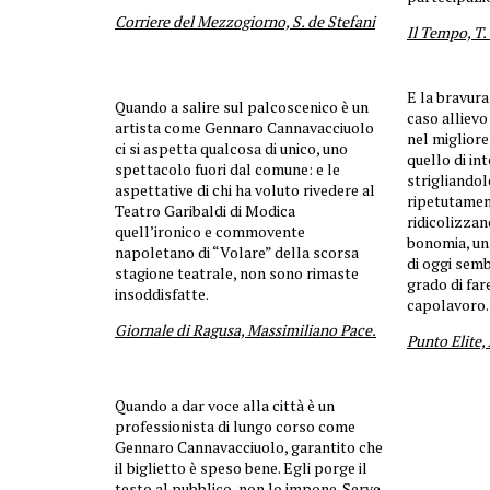
Corriere del Mezzogiorno, S. de Stefani
Il Tempo, T.
E la bravura
Quando a salire sul palcoscenico è un
caso alliev
artista come Gennaro Cannavacciuolo
nel miglior
ci si aspetta qualcosa di unico, uno
quello di in
spettacolo fuori dal comune: e le
strigliandol
aspettative di chi ha voluto rivedere al
ripetutamen
Teatro Garibaldi di Modica
ridicolizza
quell’ironico e commovente
bonomia, una
napoletano di “Volare” della scorsa
di oggi semb
stagione teatrale, non sono rimaste
grado di far
insoddisfatte.
capolavoro.
Giornale di Ragusa, Massimiliano Pace.
Punto Elite,
Quando a dar voce alla città è un
professionista di lungo corso come
Gennaro Cannavacciuolo, garantito che
il biglietto è speso bene. Egli porge il
testo al pubblico, non lo impone. Serve