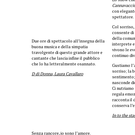
Cannavacci
con elegante
spettatore.
Col sorriso,
consente di
della comun
Due ore di spettacolo all’insegna della
interprete e
buona musica e della simpatia
vivono le ev
travolgente di questo grande attore e
continuo div
cantante che lascia infine il pubblico
che lo ha letteralmente osannato.
Gustiamo l’a
sorriso; la 
D di Donna, Laura Cavallaro
sentimento; 
nasconde di
Ci nutriamo 
regala emoz
racconta il 
conserva l’e
In to the st
Senza rancore, io sono l’amore.