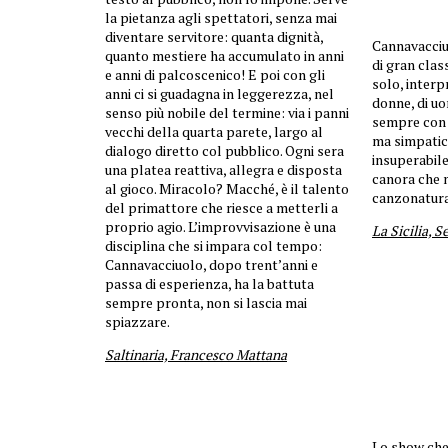
la pietanza agli spettatori, senza mai
diventare servitore: quanta dignità,
Cannavacciu
quanto mestiere ha accumulato in anni
di gran clas
e anni di palcoscenico! E poi con gli
solo, interp
anni ci si guadagna in leggerezza, nel
donne, di uo
senso più nobile del termine: via i panni
sempre con s
vecchi della quarta parete, largo al
ma simpatic
dialogo diretto col pubblico. Ogni sera
insuperabil
una platea reattiva, allegra e disposta
canora che n
al gioco. Miracolo? Macché, è il talento
canzonatura
del primattore che riesce a metterli a
proprio agio. L’improvvisazione è una
La Sicilia, S
disciplina che si impara col tempo:
Cannavacciuolo, dopo trent’anni e
passa di esperienza, ha la battuta
sempre pronta, non si lascia mai
spiazzare.
Saltinaria, Francesco Mattana
Lo show ch