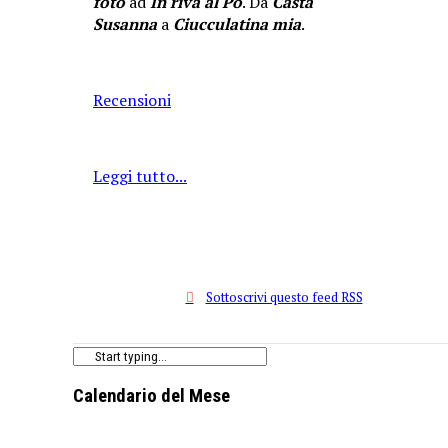
foto
ad
In riva al Po
. Da
Casta
Susanna
a
Ciucculatina mia
.
Recensioni
Leggi tutto...
Sottoscrivi questo feed RSS
Calendario del Mese