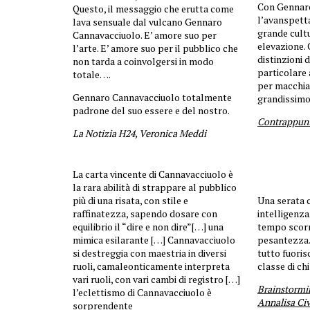
Con Gennar
Questo, il messaggio che erutta come
l’avanspett
lava sensuale dal vulcano Gennaro
grande cultu
Cannavacciuolo. E’ amore suo per
elevazione. 
l’arte. E’ amore suo per il pubblico che
distinzioni d
non tarda a coinvolgersi in modo
particolare
totale….
per macchiar
Gennaro Cannavacciuolo totalmente
grandissimo
padrone del suo essere e del nostro.
Contrappunt
La Notizia H24, Veronica Meddi
La carta vincente di Cannavacciuolo è
la rara abilità di strappare al pubblico
più di una risata, con stile e
Una serata c
raffinatezza, sapendo dosare con
intelligenza.
equilibrio il “dire e non dire”[…] una
tempo scorr
mimica esilarante […] Cannavacciuolo
pesantezza. 
si destreggia con maestria in diversi
tutto fuoris
ruoli, camaleonticamente interpreta
classe di chi
vari ruoli, con vari cambi di registro […]
Brainstormi
l’eclettismo di Cannavacciuolo è
Annalisa Civi
sorprendente