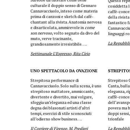
Questo reper
culturale il doppio senso di Gennaro
cosiddetta l
Cannavacciuolo, inteso come materia
caffè-conce
prima di canzoni e sketch dal café-
della rivist
chantant alla rivista. Anatomia nervosa
fantastico 
e disarticolata, ammirevole in
come
Cannavacciuo
son nervoso
, volto segnato da divo del
linguaggi ro
muto, verve tracinante,
La Repubbli
grandiosamente irresistibile…..
Settimanale L’Espresso, Rita Cirio
UNO SPETTACOLO DA OVAZIONE
STREPITO
Strepitosa performance di
Strepitoso 
Cannavacciuolo. Solo sulla scena, è uno
Canta, balla
strepitoso mattatore, ammiccante,
eleganza, ri
divertente e divertito, mai volgare,
caffè-concer
sfoggia un’eleganza ed una classe
dell’avansp
degna dei blasonati artisti d’altri
povera ma b
tempi, esercizi di stile sconosciuti
doppi sensi
all’odierno show business….
trionfale
Il Corriere di Firenze, M. Predieri
La Repubbli