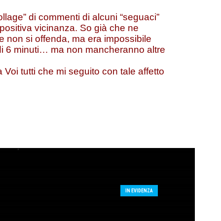
llage” di commenti di alcuni “seguaci”
 positiva vicinanza. So già che ne
e non si offenda, ma era impossibile
ù di 6 minuti… ma non mancheranno altre
a Voi tutti che mi seguito con tale affetto
IN EVIDENZA