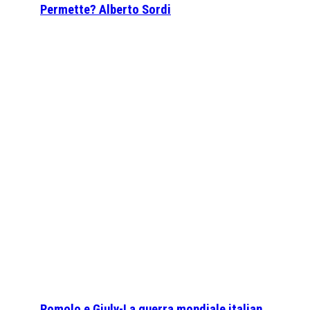
Permette? Alberto Sordi
Romolo e Giuly-La guerra mondiale italian…