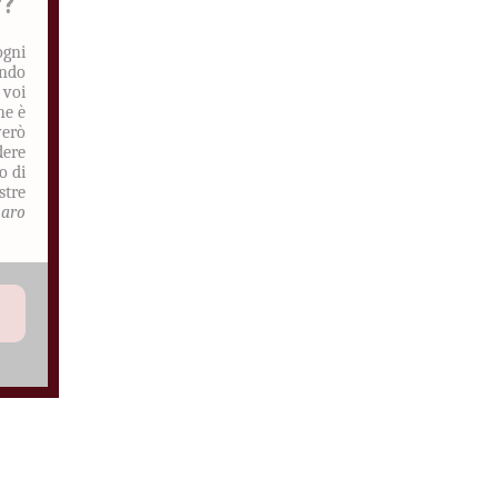
r?
ogni
ando
 voi
he è
verò
dere
o di
stre
aro