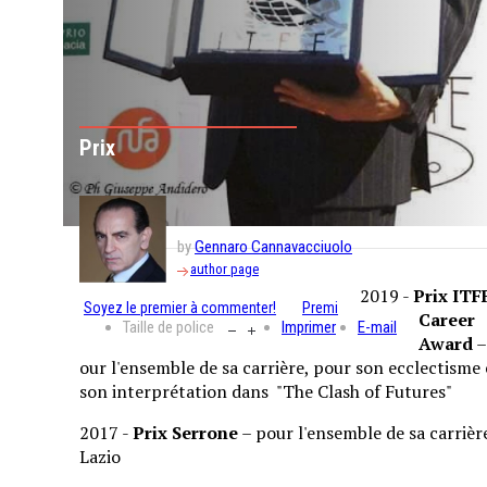
Prix
by
Gennaro Cannavacciuolo
author page
2019 -
Prix ITF
Soyez le premier à commenter!
Premi
Career
Taille de police
Imprimer
E-mail
Award
–
our l'ensemble de sa carrière, pour son ecclectisme 
son interprétation dans "The Clash of Futures"
2017 -
Prix Serrone
– pour l'ensemble de sa carrière
Lazio