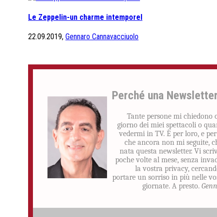
Le Zeppelin-un charme intemporel
22.09.2019,
Gennaro Cannavacciuolo
Perché una Newslette
Tante persone mi chiedono 
giorno dei miei spettacoli o qu
vedermi in TV. È per loro, e per
che ancora non mi seguite, c
nata questa newsletter. Vi scri
poche volte al mese, senza inva
la vostra privacy, cercand
portare un sorriso in più nelle vo
giornate. A presto.
Genn