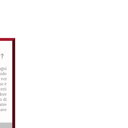
r?
ogni
ando
 voi
he è
verò
dere
o di
stre
aro