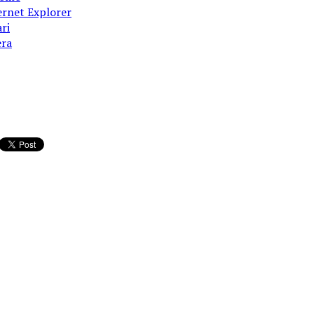
ernet Explorer
ri
ra