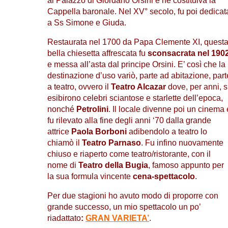
al Palazzo di Giordano Orsini e ne costituiva la
Cappella baronale. Nel XV° secolo, fu poi dedicat
a Ss Simone e Giuda.
Restaurata nel 1700 da Papa Clemente XI, quest
bella chiesetta affrescata fu
sconsacrata nel 190
e messa all’asta dal principe Orsini. E’ così che la
destinazione d’uso variò, parte ad abitazione, part
a teatro, ovvero il
Teatro Alcazar
dove, per anni, s
esibirono celebri sciantose e starlette dell’epoca,
nonché
Petrolini
. Il locale divenne poi un cinema 
fu rilevato alla fine degli anni ‘70 dalla grande
attrice
Paola Borboni
adibendolo a teatro lo
chiamò il
Teatro Parnaso
. Fu infino nuovamente
chiuso e riaperto come teatro/ristorante, con il
nome di
Teatro della Bugia
, famoso appunto per
la sua formula vincente
cena-spettacolo
.
Per due stagioni ho avuto modo di proporre con
grande successo, un mio spettacolo un po’
riadattato
:
GRAN VARIETA’
.