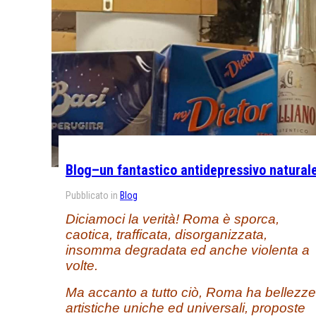
Blog–un fantastico antidepressivo natural
Pubblicato in
Blog
Diciamoci la verità! Roma è sporca,
caotica, trafficata, disorganizzata,
insomma degradata ed anche violenta a
volte.
Ma accanto a tutto ciò, Roma ha bellezze
artistiche uniche ed universali, proposte