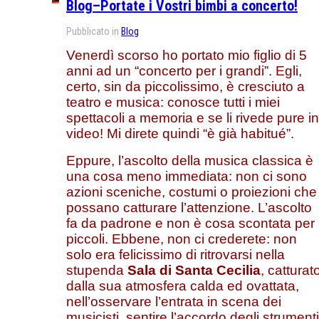
Blog–Portate i Vostri bimbi a concerto!
Pubblicato in
Blog
Venerdì scorso ho portato mio figlio di 5
anni ad un “concerto per i grandi”. Egli,
certo, sin da piccolissimo, è cresciuto a
teatro e musica: conosce tutti i miei
spettacoli a memoria e se li rivede pure in
video! Mi direte quindi “è già habitué”.
Eppure, l’ascolto della musica classica è
una cosa meno immediata: non ci sono
azioni sceniche, costumi o proiezioni che
possano catturare l’attenzione. L’ascolto
fa da padrone e non è cosa scontata per 
piccoli. Ebbene, non ci crederete: non
solo era felicissimo di ritrovarsi nella
stupenda
Sala di Santa Cecilia
, catturat
dalla sua atmosfera calda ed ovattata,
nell’osservare l’entrata in scena dei
musicisti, sentire l’accordo degli strumenti