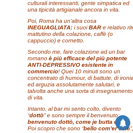
culturali interessanti, gente simpatica ed
una tipicità artigianale ancora in vita.
Poi, Roma ha un’altra cosa
INEGUAGLIATA:
i suoi
BAR
e relativo rit
mattutino della colazione, caffè (o
cappuccio) e cornetto.
Secondo me, fare colazione ad un bar
romano
è più efficace del più potente
ANTI-DEPRESSIVO esistente in
commercio
! Quei 10 minuti sono un
concentrato di humour, di battute, di ironi
ed arguzia assolutamente salutari, e
talvolta anche una sorta di insegnamento
di vita.
Intanto, al bar mi sento colto, divento
“
dottò
” e sono sempre il benvenuto:
benvenuto dottò, come je butta oggi
?.
Poi scopro che sono “
bello com’er sole
”