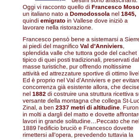
destini sono affascinanti.
Oggi vi racconto quello di
Francesco Moso
un italiano nato a
Domodossola
nel
1845,
quindi
emigrato
in Vallese dove iniziò a
lavorare nella ristorazione.
Francesco pensò bene a sistemarsi a Sierr
ai piedi del magnifico
Val d’Anniviers
,
splendida valle che tuttora gode del cachet
tipico di quei posti tradizionali, preservati da
masse turistiche, pur offrendo moltissime
attività ed attrezzature sportive di ottimo livel
Ed è proprio nel Val d’Anniviers e per evitar
concorrenza già esistente allora, che decis
nel
1882
di costruire una struttura ricettiva s
versante della montagna che collega St-Lu
Zinal, a ben
2337 metri di altitudine
. Furo
in molti a dargli del matto e dovette affrontar
lavori in grande solitudine…Peccato che ne
1889 l’edificio bruciò e Francesco dovette
rimettersi all’opera, prevedendo tuttavia la