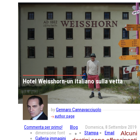
Hotel Weisshorn-un italiano sulla vetta
by
Gennaro Cannavacciuolo
author page
Commenta per primo!
Blog
Domenica, 8 Settembre 2019
dimensione font
Stampa
Email
Alcuni
Galleria immagini