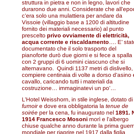
struttura in pietra e non in legno, lavori che
durarono due anni. Considerate che all’epo
c’era solo una mulattiera per andare da
Vissoie (villaggio base a 1200 di altitudine
fornito dei materiali necessario) al punto
prescelto
privo ovviamente di elettricità,
acqua corrente e riscaldamento
…. E’ stat
documentato che il solo trasporto del
pianoforte durò due giorni e si fece a spalla
con 2 gruppi di 6 uomini ciascuno che si
alternavano. Quindi 1137 metri di dislivello,
compiere centinaia di volte a dorso d’asino 
cavallo, caricando tutti i materiali da
costruzione… immaginatevi un po’…
L’Hotel Weisshorn, in stile inglese, dotato di
fumoir
e dove era obbligatoria la
tenue de
soirée
per la cena, fu inaugurato nel
1891. 
1914 Francesco Mosoni
morì e l’albergo
chiuse qualche anno durante la prima guer
mondiale per riaprire nel 1917 dalla figlia