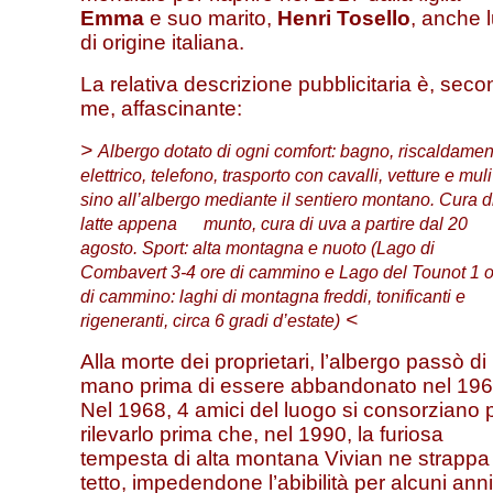
Emma
e suo marito,
Henri Tosello
, anche l
di origine italiana.
La relativa descrizione pubblicitaria è, sec
me, affascinante:
>
Albergo dotato di ogni comfort: bagno, riscaldamen
elettrico, telefono, trasporto con cavalli, vetture e muli
sino all’albergo mediante il sentiero montano. Cura d
latte appena munto, cura di uva a partire dal 20
agosto. Sport: alta montagna e nuoto (Lago di
Combavert 3-4 ore di cammino e Lago del Tounot 1 o
di cammino: laghi di montagna freddi, tonificanti e
<
rigeneranti, circa 6 gradi d’estate)
Alla morte dei proprietari, l’albergo passò di
mano prima di essere abbandonato nel 196
Nel 1968, 4 amici del luogo si consorziano 
rilevarlo prima che, nel 1990, la furiosa
tempesta di alta montana Vivian ne strappa 
tetto, impedendone l’abibilità per alcuni anni