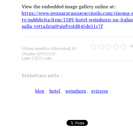
View the embedded image gallery online at:
https://www.gennarocannavacciuolo.com/cinema-
tv/pubblicita/item/1389-hotel-weisshorn-un-italia
sulla-vetta.html#sigProId845de51c7f
(0
Ultima modifica ilMercoledì, 02
Ottobre 2019 21:22
Letto 13275 volte
Etichettato sotto :
blog
hotel
weisshorn
svizzera