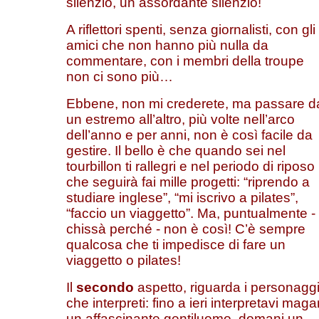
silenzio, un assordante silenzio!
A riflettori spenti, senza giornalisti, con gli
amici che non hanno più nulla da
commentare, con i membri della troupe
non ci sono più…
Ebbene, non mi crederete, ma passare d
un estremo all’altro, più volte nell’arco
dell’anno e per anni, non è così facile da
gestire. Il bello è che quando sei nel
tourbillon ti rallegri e nel periodo di riposo
che seguirà fai mille progetti: “riprendo a
studiare inglese”, “mi iscrivo a pilates”,
“faccio un viaggetto”. Ma, puntualmente -
chissà perché - non è così! C’è sempre
qualcosa che ti impedisce di fare un
viaggetto o pilates!
Il
secondo
aspetto, riguarda i personagg
che interpreti: fino a ieri interpretavi magar
un affascinante gentiluomo, domani un