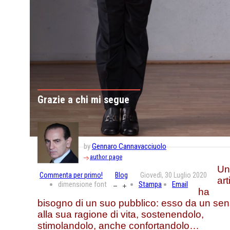
Grazie a chi mi segue
by
Gennaro Cannavacciuolo
author page
Un
Commenta per primo!
Blog
Giovedì, 30 Luglio 2020
art
dimensione font
Stampa
Email
ha
bisogno di un suo pubblico: esso da un se
alla sua ragione di vita, sostenendolo,
stimolandolo, anche confortandolo…