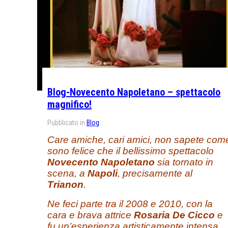
Blog-Novecento Napoletano – spettacolo
magnifico!
Pubblicato in
Blog
Care amiche, cari amici, non sapete com
sono felice che il bellissimo spettacolo
Novecento Napoletano
sia tornato in
scena, a
Napoli
, precisamente al
Trianon
.
Ne feci parte tra il 2008 e 2010, con la
cara e brava attrice
Rosaria De Cicco
e
fu un’esperienza artisticamente intensa,