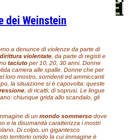
ne dei Weinstein
rno a denunce di violenze da parte di
dirittura
violentate
, da parte di registi e
nno
taciuto
per 10, 20, 30 anni. Donne
lida carriera alle spalle. Donne che per
el loro mostro, sorridenti ed ammiccanti
mpo, la situazione si è capovolta: queste
ressione
, di ricatti, di soprusi. Le lingue
vano: chiunque grida allo scandalo, gli
 immagine di un
mondo sommerso
dove
o e la disumanità caratterizza i mostri
olano. Di colpo, un gigantesco
to territorio orrido la cui immagine è