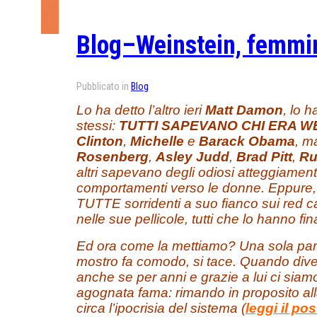
Blog–Weinstein, femmin
Pubblicato in
Blog
Lo ha detto l’altro ieri
Matt Damon
, lo h
stessi:
TUTTI SAPEVANO CHI ERA W
Clinton
,
Michelle
e
Barack Obama
, m
Rosenberg
,
Asley Judd
,
Brad Pitt
,
Ru
altri sapevano degli odiosi atteggiamenti 
comportamenti verso le donne. Eppure, 
TUTTE sorridenti a suo fianco sui red c
nelle sue pellicole, tutti che lo hanno f
Ed ora come la mettiamo? Una sola par
mostro fa comodo, si tace. Quando diven
anche se per anni e grazie a lui ci siam
agognata fama: rimando in proposito all
circa l’ipocrisia del sistema (
leggi il pos