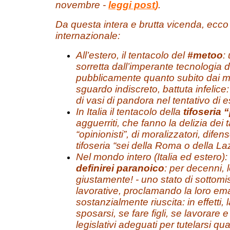
novembre -
leggi post
)
.
Da questa intera e brutta vicenda, ecco s
internazionale:
All’estero, il tentacolo del
#metoo
:
sorretta dall’imperante tecnologia
pubblicamente quanto subito dai ma
sguardo indiscreto, battuta infelice: 
di vasi di pandora nel tentativo di 
In Italia il tentacolo della
tifoseria 
agguerriti, che fanno la delizia dei 
“opinionisti”, di moralizzatori, difen
tifoseria “sei della Roma o della La
Nel mondo intero (Italia ed estero): 
definirei paranoico
: per decenni,
giustamente! - uno stato di sottomi
lavorative, proclamando la loro e
sostanzialmente riuscita: in effett
sposarsi, se fare figli, se lavorar
legislativi adeguati per tutelarsi q