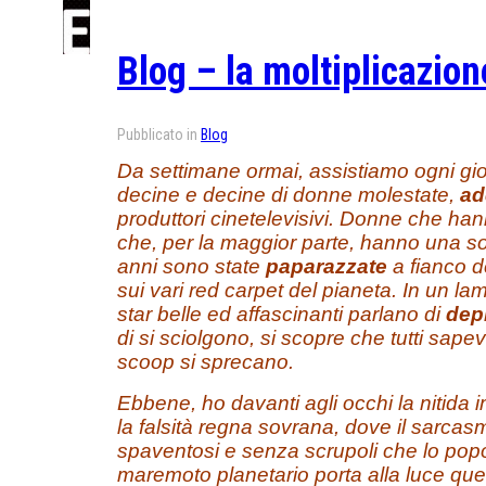
Blog – la moltiplicazio
Pubblicato in
Blog
Da settimane ormai, assistiamo ogni gio
decine e decine di donne molestate,
ad
produttori cinetelevisivi. Donne che ha
che, per la maggior parte, hanno una so
anni sono state
paparazzate
a fianco d
sui vari red carpet del pianeta. In un la
star belle ed affascinanti parlano di
dep
di si sciolgono, si scopre che tutti sape
scoop si sprecano.
Ebbene, ho davanti agli occhi la nitida
la falsità regna sovrana, dove il sarcasm
spaventosi e senza scrupoli che lo pop
maremoto planetario porta alla luce ques