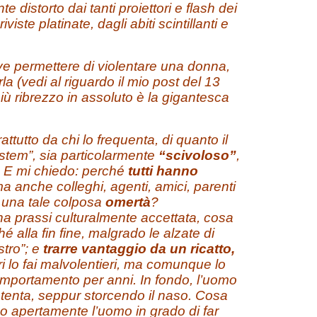
e distorto dai tanti proiettori e flash dei
iviste platinate, dagli abiti scintillanti e
ve permettere di violentare una donna,
a (vedi al riguardo il mio post del 13
più ribrezzo in assoluto è la gigantesca
rattutto da chi lo frequenta, di quanto il
ystem”, sia particolarmente
“scivoloso”
,
i. E mi chiedo: perché
tutti hanno
a anche colleghi, agenti, amici, parenti
 una tale colposa
omertà
?
a prassi culturalmente accettata, cosa
 alla fin fine, malgrado le alzate di
stro”; e
trarre vantaggio da un ricatto,
i lo fai malvolentieri, ma comunque lo
 comportamento per anni. In fondo, l’uomo
ntenta, seppur storcendo il naso. Cosa
o apertamente l’uomo in grado di far