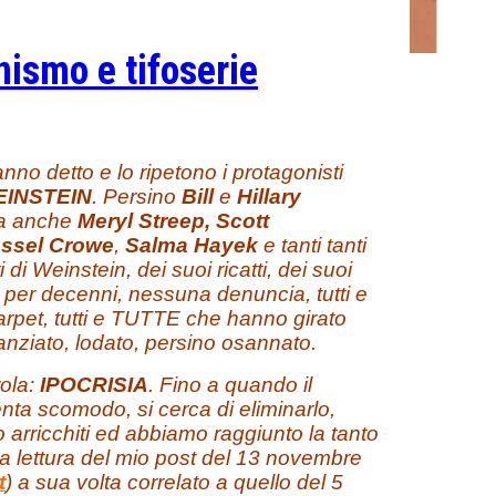
ismo e tifoserie
anno detto e lo ripetono i protagonisti
EINSTEIN
. Persino
Bill
e
Hillary
a anche
Meryl Streep,
Scott
ssel Crowe
,
Salma Hayek
e tanti tanti
di Weinstein, dei suoi ricatti, dei suoi
per decenni, nessuna denuncia, tutti e
arpet, tutti e TUTTE che hanno girato
inanziato, lodato, persino osannato.
ola:
IPOCRISIA
. Fino a quando il
ta scomodo, si cerca di eliminarlo,
o arricchiti ed abbiamo raggiunto la tanto
a lettura del mio post del 13 novembre
t
) a sua volta correlato a quello del 5