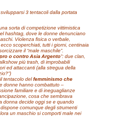
vilupparsi 3 tentacoli dalla portata
 una sorta di competizione vittimistica
 del hashtag, dove le donne denunciano
schi. Violenza fisica o verbale,
ecco scoperchiati, tutti i giorni, centinaia
esorcizzare il “male maschile”.
“pro o contro Asia Argento
”: due clan,
talkshow più trash, di improbabili
sori ed attaccanti (alla stregua della
zio?”)
il tentacolo del
femminismo che
 le donne hanno combattuto –
ssione familiare e di ineguaglianze
mancipazione, cosa che sembrava
i, la donna decide oggi se e quando
e e dispone comunque degli strumenti
ualora un maschio si comporti male nei