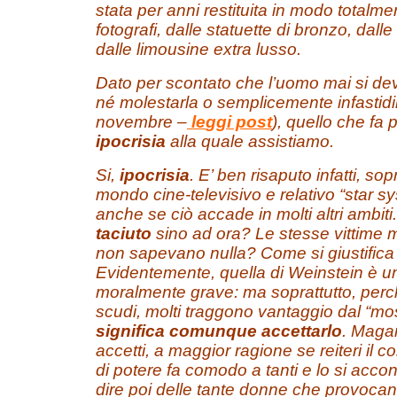
stata per anni restituita in modo totalment
fotografi, dalle statuette di bronzo, dalle r
dalle limousine extra lusso.
Dato per scontato che l’uomo mai si de
né molestarla o semplicemente infastidirl
novembre –
l
e
ggi
post
), quello che fa 
ipocrisia
alla quale assistiamo.
Si,
ipocrisia
. E’ ben risaputo infatti, sop
mondo cine-televisivo e relativo “star s
anche se ciò accade in molti altri ambit
taciuto
sino ad ora? Le stesse vittime m
non sapevano nulla? Come si giustifica
Evidentemente, quella di Weinstein è un
moralmente grave: ma soprattutto, perché
scudi, molti traggono vantaggio dal “mo
significa comunque accettarlo
. Magar
accetti, a maggior ragione se reiteri il
di potere fa comodo a tanti e lo si acco
dire poi delle tante donne che provocan