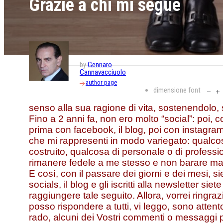
Grazie a chi mi segue
by
Gennaro
Cannavacciuolo
author page
dimensione font
senso alla sua ragione di vita, sostenendolo
Fino a 2 anni fa, non ero molto “social”: poi, c
prima con facebook, il blog, poi con instagra
che mi rappresenti in modo variegato: qualcosa
costruito, qualcosa di personale o di profess
rimanere fedele a me stesso e non barare ma
E così, con il passare dei giorni e dei mesi, si
socials, il blog e gli iscritti alla newsletter si
raggiungere tale seguito. Allora, vorrei ringr
posso rispondere a tutti, vi leggo, sono atten
rado, alcuni dei Vostri commenti o messaggi