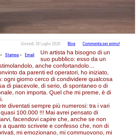
Giovedì, 30 Luglio 2020
Blog
Commenta per primo!
Un artista ha bisogno di un
Stampa
Email
suo pubblico: esso da un
, stimolandolo, anche confortandolo…
onvinto da parenti ed operatori, ho iniziato,
m: ogni giorno cerco di condividere qualcosa
 di piacevole, di serio, di spontaneo o di
ionale, non importa. Quel che mi preme, è di
i.
ete diventati sempre più numerosi: tra i vari
ete quasi 100.000 !!! Mai avrei pensato di
aziarvi, facendovi capire che, anche se non
to a quanto scrivete e confesso che, non di
 privati, mi emozionano, mi commuovono, mi