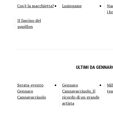
Cos'è la macchietta?
Lusingame
Nad
i b
Il fascino del
papillon
ULTIMI DA GENNA
Serata-evento
Gennaro
Mil
Gennaro
Cannavacciuolo_Il
tea
Cannavacciuolo
ricordo di un grande
artista