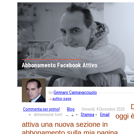
Abbonamento Facebook Attivo
Anna N
by
Gennaro Cannavacciuolo
author page
Commenta per primo!
Blog
Venerdì, 4 Dicembre 2020
dimensione font
Stampa
Email
oggi 
attiva una nuova sezione in
abbonamento sulla mia pagina