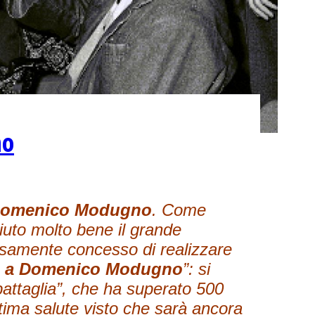
no
omenico Modugno
. Come
iuto molto bene il grande
osamente concesso di realizzare
to a Domenico Modugno
”: si
 battaglia”, che ha superato 500
tima salute visto che sarà ancora