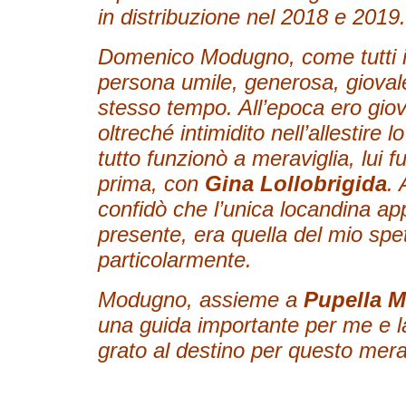
in distribuzione nel 2018 e 2019.
Domenico Modugno, come tutti i g
persona umile, generosa, giovale
stesso tempo. All’epoca ero gio
oltreché intimidito nell’allestire
tutto funzionò a meraviglia, lui f
prima, con
Gina Lollobrigida
. 
confidò che l’unica locandina app
presente, era quella del mio spe
particolarmente.
Modugno, assieme a
Pupella 
una guida importante per me e l
grato al destino per questo mera