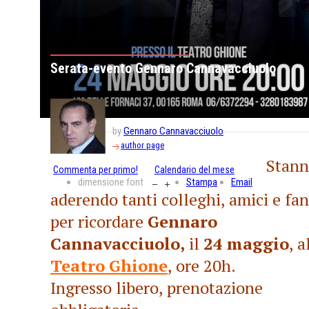
Serata-evento Gennaro Cannavacciuolo
by
Gennaro Cannavacciuolo
author page
Stan
Commenta per primo!
Calendario del mese
dimensione font
Stampa
Email
aderendo tanti colleghi, amici e fan
per ricordare
Gennaro
Cannavacciuolo,
il
24 maggio
, a
Teatro Ghione
, ore 20h.
Ingresso libero, prenotazione