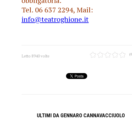
obbligatoria.
Tel. 06 637 2294, Mail:
info@teatroghione.it
(0
Letto 8940 volte
ULTIMI DA GENNARO CANNAVACCIUOLO