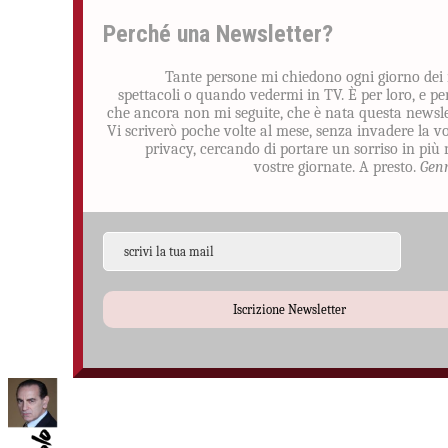
Perché una Newsletter?
Tante persone mi chiedono ogni giorno dei
spettacoli o quando vedermi in TV. È per loro, e pe
che ancora non mi seguite, che è nata questa newsle
Vi scriverò poche volte al mese, senza invadere la v
privacy, cercando di portare un sorriso in più 
vostre giornate. A presto.
Gen
Iscrizione Newsletter