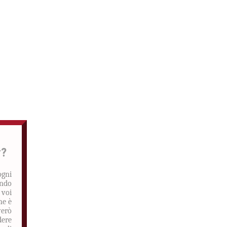
r?
ogni
ando
 voi
he è
verò
dere