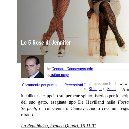
Le 5 Rose di Jennifer
by
Gennaro Cannavacciuolo
author page
dimensione font
Commenta per primo!
Recensioni
Stampa
Email
Ann
in tailleur e cappello sul perbene spinto, isterico per le peri
del suo gatto, esagitata tipo De Havilland nella
Fossa
Serpenti
, di cui Gennaro Cannavacciuolo crea un magist
ritratto.
La Repubblica, Franco Quadri, 15.11.01