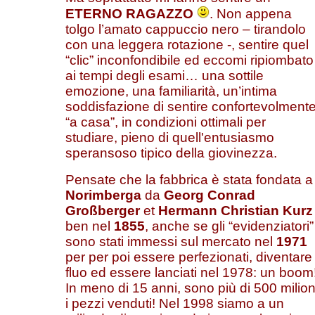
ETERNO RAGAZZO
. Non appena
tolgo l’amato cappuccio nero – tirandolo
con una leggera rotazione -, sentire quel
“clic” inconfondibile ed eccomi ripiombato
ai tempi degli esami… una sottile
emozione, una familiarità, un’intima
soddisfazione di sentire confortevolment
“a casa”, in condizioni ottimali per
studiare, pieno di quell'entusiasmo
speransoso tipico della giovinezza.
Pensate che la fabbrica è stata fondata a
Norimberga
da
Georg Conrad
Großberger
et
Hermann Christian Kurz
ben nel
1855
, anche se gli “evidenziatori”
sono stati immessi sul mercato nel
1971
per per poi essere perfezionati, diventare
fluo ed essere lanciati nel 1978: un boom
In meno di 15 anni, sono più di 500 milion
i pezzi venduti! Nel 1998 siamo a un