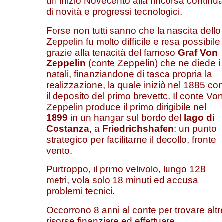
un inizio Novecento alla rincorsa continu
di novità e progressi tecnologici.
Forse non tutti sanno che la nascita dello
Zeppelin fu molto difficile e resa possibile
grazie alla tenacità del famoso
Graf Von
Zeppelin
(conte Zeppelin) che ne diede i
natali, finanziandone di tasca propria la
realizzazione, la quale iniziò nel 1885 co
il deposito del primo brevetto. Il conte Vo
Zeppelin produce il primo dirigibile nel
1899
in un hangar sul bordo del
lago di
Costanza
, a
Friedrichshafen
: un punto
strategico per facilitarne il decollo, fronte
vento.
Purtroppo, il primo velivolo, lungo 128
metri, vola solo 18 minuti ed accusa
problemi tecnici.
Occorrono 8 anni al conte per trovare altr
risorse finanziare ed effettuare