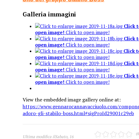
Galleria immagini
Click 
open image!
Click to open image!
Click 
open image!
Click to open image!
Click t
open image!
Click to open image!
Click 
open image!
Click to open image!
Click 
open image!
Click to open image!
View the embedded image gallery online at:
https://www.gennarocannavacciuolo.com/compone
adoro-gli-stabilo-boss.html#sigProId29001c29eb
(0
Ultima modifica ilSabato, 16