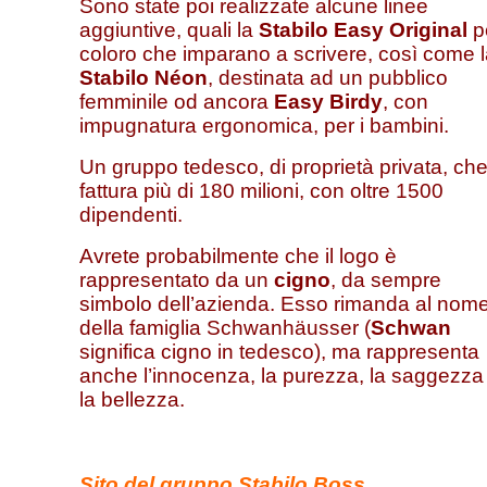
Sono state poi realizzate alcune linee
aggiuntive, quali la
Stabilo Easy Original
p
coloro che imparano a scrivere, così come 
Stabilo Néon
, destinata ad un pubblico
femminile od ancora
Easy Birdy
, con
impugnatura ergonomica, per i bambini.
Un gruppo tedesco, di proprietà privata, ch
fattura più di 180 milioni, con oltre 1500
dipendenti.
Avrete probabilmente che il logo è
rappresentato da un
cigno
, da sempre
simbolo dell’azienda. Esso rimanda al nom
della famiglia Schwanhäusser (
Schwan
significa cigno in tedesco), ma rappresenta
anche l’innocenza, la purezza, la saggezza
la bellezza.
Sito del gruppo Stabilo Boss