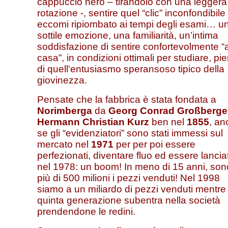
cappuccio nero – tirandolo con una leggera
rotazione -, sentire quel “clic” inconfondibile
eccomi ripiombato ai tempi degli esami… u
sottile emozione, una familiarità, un’intima
soddisfazione di sentire confortevolmente “
casa”, in condizioni ottimali per studiare, pi
di quell'entusiasmo speransoso tipico della
giovinezza.
Pensate che la fabbrica è stata fondata a
Norimberga
da
Georg Conrad Großberge
Hermann Christian Kurz
ben nel
1855
, an
se gli “evidenziatori” sono stati immessi sul
mercato nel
1971
per per poi essere
perfezionati, diventare fluo ed essere lanciat
nel 1978: un boom! In meno di 15 anni, son
più di 500 milioni i pezzi venduti! Nel 1998
siamo a un miliardo di pezzi venduti mentre 
quinta generazione subentra nella società
prendendone le redini.