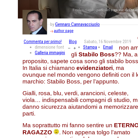
Evidenziando parti del copione di Cyran
by
Gennaro Cannavacciuolo
author page
Commenta per primo!
Blog
Sabato, 16 Novembre 2019
dimensione font
Stampa
Email
non a
Galleria immagini
gli
Stabilo Boss
?? Ma, a
proposito, sapete cosa sono gli stabilo bos
In Italia si chiamano
evidenziatori
, ma
ovunque nel mondo vengono definiti con il l
marchio: Stabilo Boss, per l’appunto.
Gialli, rosa, blu, verdi, arancioni, celeste,
viola… indispensabili compagni di studio, m
danno sicurezza aiutandomi a memorizzare
parti.
Ma soprattutto mi fanno sentire un
ETERN
RAGAZZO
. Non appena tolgo l’amato