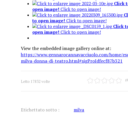
Click 
open image!
Click to open image!
Cl
to open image!
Click to open image!
Click t
open image!
Click to open image!
View the embedded image gallery online at:
https://www.gennarocannavacciuolo.com/home/eso
milva-donna-di-teatro.html#sigProIdfecf87b321
(0
Letto 17832 volte
Etichettato sotto :
milva