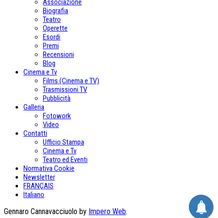
Associazione
Biografia
Teatro
Operette
Esordi
Premi
Recensioni
Blog
Cinema e Tv
Films (Cinema e TV)
Trasmissioni TV
Pubblicità
Galleria
Fotowork
Video
Contatti
Ufficio Stampa
Cinema e Tv
Teatro ed Eventi
Normativa Cookie
Newsletter
FRANÇAIS
Italiano
Gennaro Cannavacciuolo by
Impero Web
.