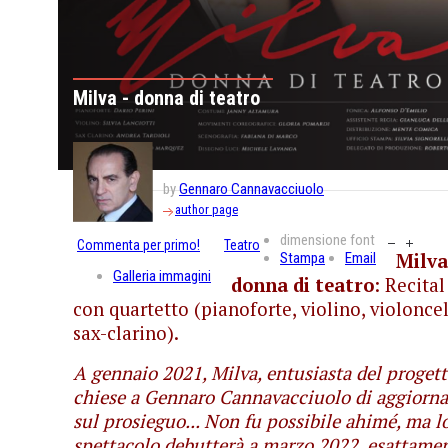
Milva - donna di teatro
by
Gennaro Cannavacciuolo
author page
dimensione font
Commenta per primo!
Teatro
Stampa
Email
Milva
Galleria immagini
donna di teatro
: Recital
con quartetto (pianoforte, violino, violoncel
sax-clarino).
A gennaio 2021, Milva, entusiasta del progett
chiese a Gennaro Cannavacciuolo di aggiorna
sul prosieguo... Non fu possibile ahimé, ma l
spettacolo debutterà a marzo 2022, esattame