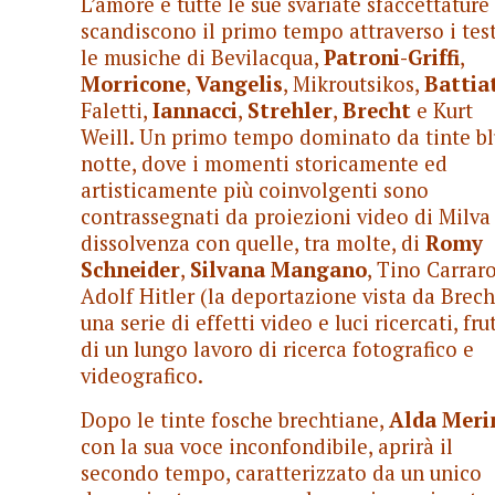
L’amore e tutte le sue svariate sfaccettature
scandiscono il primo tempo attraverso i test
le musiche di Bevilacqua,
Patroni-Griffi
,
Morricone
,
Vangelis
, Mikroutsikos,
Battia
Faletti,
Iannacci
,
Strehler
,
Brecht
e Kurt
Weill. Un primo tempo dominato da tinte b
notte, dove i momenti storicamente ed
artisticamente più coinvolgenti sono
contrassegnati da proiezioni video di Milva
dissolvenza con quelle, tra molte, di
Romy
Schneider
,
Silvana Mangano
, Tino Carrar
Adolf Hitler (la deportazione vista da Brech
una serie di effetti video e luci ricercati, fru
di un lungo lavoro di ricerca fotografico e
videografico.
Dopo le tinte fosche brechtiane,
Alda Meri
con la sua voce inconfondibile, aprirà il
secondo tempo, caratterizzato da un unico