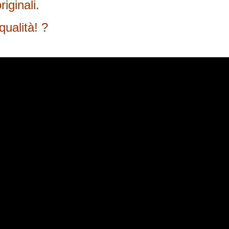
iginali.
qualità! ?