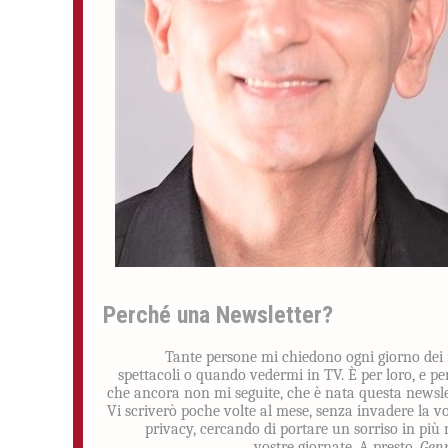
Perché una Newsletter?
Tante persone mi chiedono ogni giorno dei
spettacoli o quando vedermi in TV. È per loro, e pe
che ancora non mi seguite, che è nata questa newsle
Vi scriverò poche volte al mese, senza invadere la v
privacy, cercando di portare un sorriso in più 
vostre giornate. A presto.
Gen