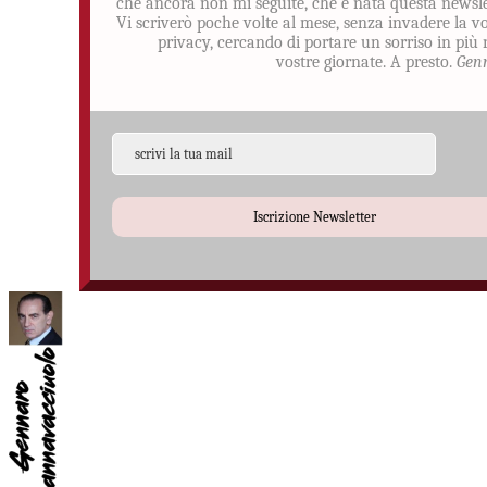
che ancora non mi seguite, che è nata questa newsle
Vi scriverò poche volte al mese, senza invadere la v
privacy, cercando di portare un sorriso in più 
vostre giornate. A presto.
Gen
Iscrizione Newsletter