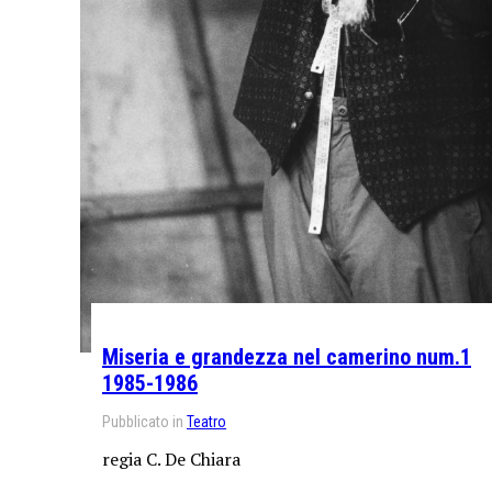
Miseria e grandezza nel camerino num.1
1985-1986
Pubblicato in
Teatro
regia C. De Chiara