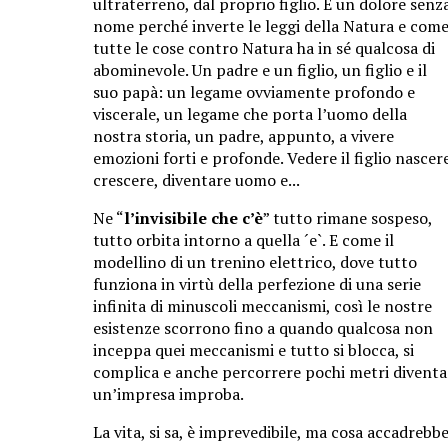
ultraterreno, dal proprio figlio. È un dolore senz
nome perché inverte le leggi della Natura e com
tutte le cose contro Natura ha in sé qualcosa di
abominevole. Un padre e un figlio, un figlio e il
suo papà: un legame ovviamente profondo e
viscerale, un legame che porta l’uomo della
nostra storia, un padre, appunto, a vivere
emozioni forti e profonde. Vedere il figlio nascer
crescere, diventare uomo e...
Ne “
l’invisibile che c’è
” tutto rimane sospeso,
tutto orbita intorno a quella ´e`. E come il
modellino di un trenino elettrico, dove tutto
funziona in virtù della perfezione di una serie
infinita di minuscoli meccanismi, così le nostre
esistenze scorrono fino a quando qualcosa non
inceppa quei meccanismi e tutto si blocca, si
complica e anche percorrere pochi metri diventa
un’impresa improba.
La vita, si sa, è imprevedibile, ma cosa accadrebb