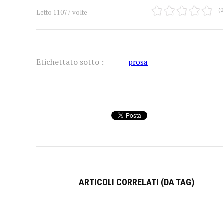
(0
Letto 11077 volte
Etichettato sotto :
prosa
ARTICOLI CORRELATI (DA TAG)