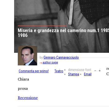
Miseria e grandezza nel camerino num.1 198
1986
by
Gennaro Cannavacciuolo
author page
r
dimensione font
Commenta per primo!
Teatro
C
Stampa
Email
Chiara
prosa
Recensione