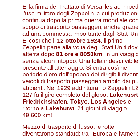
E’ la firma del Trattato di Versailles ad imped
l’uso militare degli Zeppelin la cui produzio
continua dopo la prima guerra mondiale con
scopo di trasporto passeggeri, anche grazi
ad una commessa importante dagli Stati Uni
E’ così che il
12 ottobre 1924
, il primo
Zeppelin parte alla volta degli Stati Uniti do
atterra dopo
81 ore e 8050km
, in un viaggi
senza alcun intoppo. Una folla indescrivibil
presente all’atterraggio. Si entra così nel
periodo d’oro dell’epopea dei dirigibili divent
veicoli di trasporto passeggeri ambito dai pi
abbienti. Nel 1929 addirittura, lo Zeppelin L
127 fa il giro completo del globo:
Lakehusrt
Friedrichshafen, Tokyo, Los Angeles
e
ritorno a
Lakehurst
: 21 giorni di viaggio,
49.600 km!
Mezzo di trasporto di lusso, le rotte
diventarono standard: tra l’Europa e l’Ameri