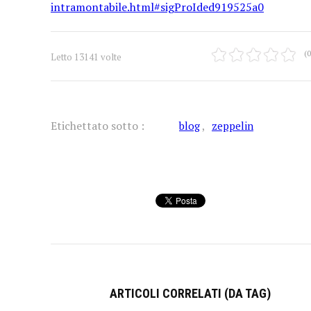
intramontabile.html#sigProIded919525a0
(0
Letto 13141 volte
Etichettato sotto :
blog
zeppelin
ARTICOLI CORRELATI (DA TAG)