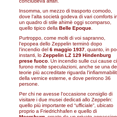
concludeva affari.
Insomma, un mezzo di trasporto comodo,
dove l’alta società godeva di vari comforts i
un quadro di stile ahimè oggi scomparso,
quello tipico della
Belle Epoque
.
Purtroppo, come molti di voi sapranno,
l’epopea dello Zeppelin terminò dopo
l’incendio del
6 maggio 1937
, quanto, in po
instanti, lo
Zeppelin LZ 129 Hindenburg
prese fuoco
. Un incendio sulle cui cause ci
furono molte speculazioni, anche se una de
teorie più accreditate riguarda l’infiammabili
della vernice esterne, e dove perirono 36
persone.
Per chi ne avesse l’occasione consiglio di
visitare i due musei dedicati allo Zeppelin:
quello più importante ed “ufficiale”, ubicato
proprio a Friedrichhafen e quello di
Meersburg
, creato da un privato appassio