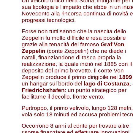
Un veicolo unico nella Storia, intrigante per 
sua tipologia e l’impatto che ebbe in un inizi
Novecento alla rincorsa continua di novità e
progressi tecnologici.
Forse non tutti sanno che la nascita dello
Zeppelin fu molto difficile e resa possibile
grazie alla tenacità del famoso
Graf Von
Zeppelin
(conte Zeppelin) che ne diede i
natali, finanziandone di tasca propria la
realizzazione, la quale iniziò nel 1885 con il
deposito del primo brevetto. Il conte Von
Zeppelin produce il primo dirigibile nel
1899
un hangar sul bordo del
lago di Costanza
,
Friedrichshafen
: un punto strategico per
facilitarne il decollo, fronte vento.
Purtroppo, il primo velivolo, lungo 128 metri,
vola solo 18 minuti ed accusa problemi tecni
Occorrono 8 anni al conte per trovare altre
risorse finanziare ed effettuare innovazioni