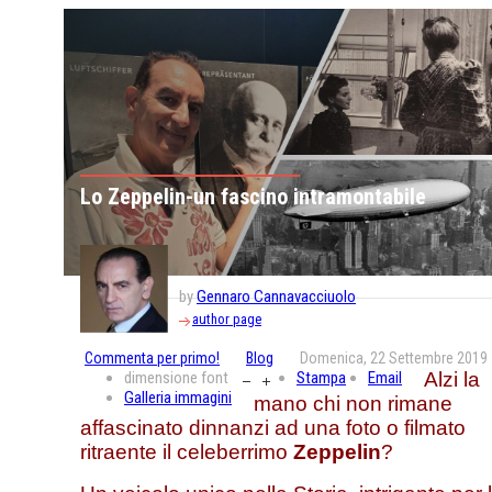
Lo Zeppelin-un fascino intramontabile
by
Gennaro Cannavacciuolo
author page
Commenta per primo!
Blog
Domenica, 22 Settembre 2019
dimensione font
Stampa
Email
Alzi la
Galleria immagini
mano chi non rimane
affascinato dinnanzi ad una foto o filmato
ritraente il celeberrimo
Zeppelin
?