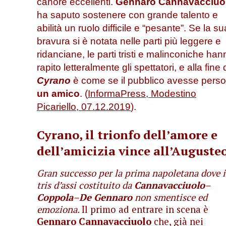
canore eccellenti.
Gennaro Cannavacciuo
ha saputo sostenere con grande talento e
abilità un ruolo difficile e “pesante”. Se la su
bravura si è notata nelle parti più leggere e
ridanciane, le parti tristi e malinconiche han
rapito letteralmente gli spettatori, e
alla fine 
Cyrano
è come se il pubblico avesse perso
un amico
. (
InformaPress, Modestino
Picariello, 07.12.2019
).
Cyrano, il trionfo dell’amore e
dell’amicizia vince all’Auguste
Gran successo per la prima napoletana dove i
tris d’assi costituito da
Cannavacciuolo
–
Coppola
–
De Gennaro
non smentisce ed
emoziona.
Il primo ad entrare in scena è
Gennaro Cannavacciuolo
che, già nei