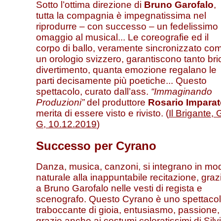
Sotto l’ottima direzione di
Bruno Garofalo
,
tutta la compagnia è impegnatissima nel
riprodurre – con successo – un fedelissimo
omaggio al musical... Le coreografie ed il
corpo di ballo, veramente sincronizzato co
un orologio svizzero, garantiscono tanto bri
divertimento, quanta emozione regalano le
parti decisamente più poetiche... Questo
spettacolo, curato dall’ass.
“Immaginando
Produzioni”
del produttore
Rosario Impara
merita di essere visto e rivisto. (
Il Brigante, 
G, 10.12.2019
)
Successo per Cyrano
Danza, musica, canzoni, si integrano in mo
naturale alla inappuntabile recitazione, graz
a Bruno Garofalo nelle vesti di regista e
scenografo. Questo Cyrano è uno spettaco
traboccante di gioia, entusiasmo, passione,
grazie anche ai costumi coloratissimi di Silv