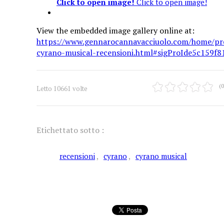
Click to open image!
Click to open image!
View the embedded image gallery online at:
https://www.gennarocannavacciuolo.com/home/pr
cyrano-musical-recensioni.html#sigProIde5c159f8
(0
Letto 10661 volte
Etichettato sotto :
recensioni
cyrano
cyrano musical