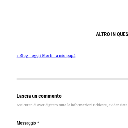
ALTRO IN QUE
« Blog – oggi i Morti – a mio papà
Lascia un commento
Assicurati di aver digitato tutte le informazioni richieste, evidenzia
Messaggio *