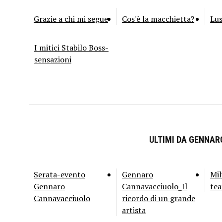
Grazie a chi mi segue
Cos'è la macchietta?
Lu
I mitici Stabilo Boss-
sensazioni
ULTIMI DA GENNA
Serata-evento
Gennaro
Mil
Gennaro
Cannavacciuolo_Il
tea
Cannavacciuolo
ricordo di un grande
artista