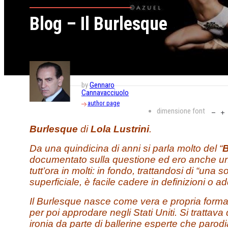
Blog – Il Burlesque
by
Gennaro
Cannavacciuolo
author page
dimensione font
Burlesque
di
Lola Lustrini
.
Da una quindicina di anni si parla molto del “
B
documentato sulla questione ed ero anche un
tutt’ora in molti: in fondo, trattandosi di “una s
superficiale, è facile cadere in definizioni o ad
Il Burlesque nasce come vera e propria forma
per poi approdare negli Stati Uniti. Si trattav
ironia da parte di ballerine esperte che parodi