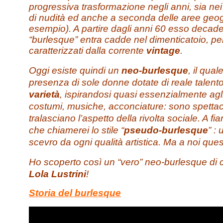
progressiva trasformazione negli anni, sia nei c
di nudità ed anche a seconda delle aree geog
esempio). A partire dagli anni 60 esso decade 
“burlesque” entra cadde nel dimenticatoio, pe
caratterizzati dalla corrente
vintage
.
Oggi esiste quindi un
neo-burlesque
, il qual
presenza di sole donne dotate di reale talento 
varietà
, ispirandosi quasi essenzialmente agl
costumi, musiche, acconciature: sono spettac
tralasciano l’aspetto della rivolta sociale. A 
che chiamerei lo stile “
pseudo-burlesque
” :
scevro da ogni qualità artistica. Ma a noi que
Ho scoperto così un “vero” neo-burlesque di c
Lola Lustrini
!
Storia del burlesque