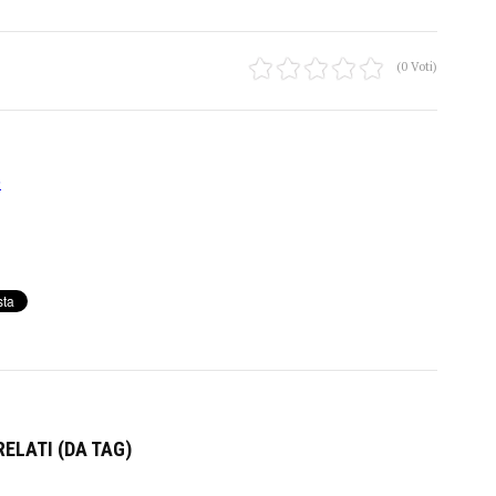
(0 Voti)
e
ELATI (DA TAG)