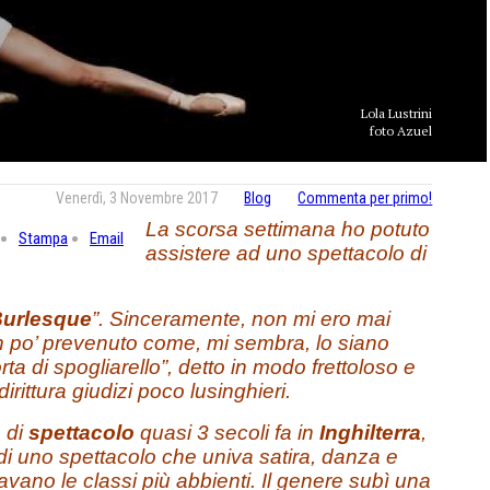
Lola Lustrini
foto Azuel
Venerdì, 3 Novembre 2017
Blog
Commenta per primo!
La scorsa settimana ho potuto
Stampa
Email
assistere ad uno spettacolo di
urlesque
”. Sinceramente, non mi ero mai
 po’ prevenuto come, mi sembra, lo siano
orta di spogliarello”, detto in modo frettoloso e
dirittura giudizi poco lusinghieri.
 di
spettacolo
quasi 3 secoli fa in
Inghilterra
,
a di uno spettacolo che univa satira, danza e
avano le classi più abbienti. Il genere subì una