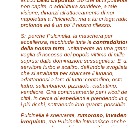
amico
Lello Esposito
. So che tanti potrebb
non capire, o addirittura sorridere, a tale
visione, dinanzi all’attaccamento di noi
napoletani a Pulcinella, ma a lui ci lega radi
profonde ed è un po’ il nostro riflesso.
Si, perché Pulcinella, la maschera per
eccellenza, racchiude tutte le
contraddizio
della nostra terra
, unitamente ad una gran
voglia di riscossa del popolo vittima di mille
soprusi dalle dominazioni susseguitesi. E’ 
servitore furbo e scaltro, dall’indole svogliat
che si arrabatta per sbarcare il lunario,
adattandosi a fare di tutto: contadino, oste,
ladro, saltimbanco, pizzaiolo, ciabattino,
venditore. Gira continuamente per i vicoli de
città, in cerca di espedienti e prendendo in g
i più ricchi, sottraendo loro quanto possibile.
Pulcinella è snervante,
rumoroso
,
invaden
irrequieto
, ma Pulcinella intenerisce anche