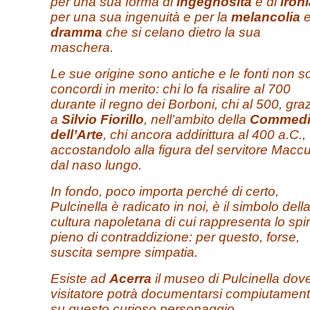
per una sua forma di
ingegnosità
e di
ironi
per una sua ingenuità e per la
melancolia
e
dramma
che si celano dietro la sua
maschera.
Le sue origine sono antiche e le fonti non 
concordi in merito: chi lo fa risalire al 700
durante il regno dei Borboni, chi al 500, gra
a
Silvio Fiorillo
, nell’ambito della
Commedi
dell’Arte
, chi ancora addirittura al 400 a.C.,
accostandolo alla figura del servitore Maccu
dal naso lungo.
In fondo, poco importa perché di certo,
Pulcinella è radicato in noi, è il simbolo dell
cultura napoletana di cui rappresenta lo spir
pieno di contraddizione: per questo, forse,
suscita sempre simpatia.
Esiste ad
Acerra
il museo di Pulcinella dove
visitatore potrà documentarsi compiutamen
su questo curioso personaggio.