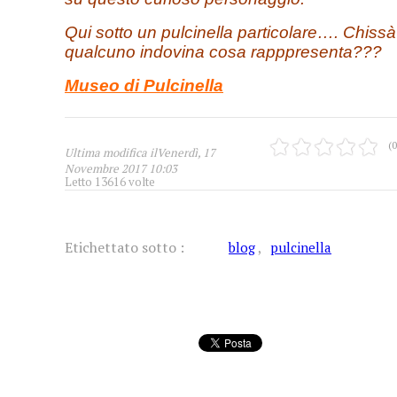
Qui sotto un pulcinella particolare…. Chissà
qualcuno indovina cosa rapppresenta???
Museo di Pulcinella
(0
Ultima modifica ilVenerdì, 17
Novembre 2017 10:03
Letto 13616 volte
Etichettato sotto :
blog
pulcinella