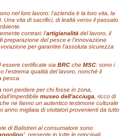
tono nel loro lavoro: l’azienda è la loro vita, la
. Una vita di sacrifici, di lealtà verso il passato
ambiente.
emente contrari: l’
artigianalità
del lavoro, il
di preparazione del pesce e l’innovazione
avorazione per garantire l’assoluta sicurezza
essere certificate sia
BRC
che
MSC
: sono i
ano l’estrema qualità del lavoro, nonché il
la pesca.
 non perdere per chi fosse in zona,
dall’imperdibile
museo dell’acciuga
, ricco di
ci che ne fanno un autentico testimone culturale
i anno migliaia di visitatori provenienti da tutto
te di Balistreri al consumatore sono
iangolino
”, presente in tutte le principali