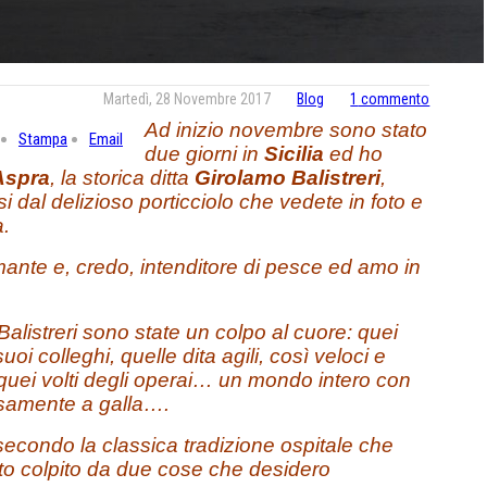
Martedì, 28 Novembre 2017
Blog
1
commento
Ad inizio novembre sono stato
Stampa
Email
due giorni in
Sicilia
ed ho
Aspra
, la storica ditta
Girolamo Balistreri
,
 dal delizioso porticciolo che vedete in foto e
a.
ante e, credo, intenditore di pesce ed amo in
alistreri sono state un colpo al cuore: quei
i colleghi, quelle dita agili, così veloci e
, quei volti degli operai… un mondo intero con
visamente a galla….
 secondo la classica tradizione ospitale che
tato colpito da due cose che desidero