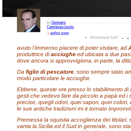
by
Gennaro
Cannavacciuolo
author page
dimensione font
avuto l’immenso piacere di poter visitare, ad
produttrice di
acciughe
ed ubicata a due passi
dove ancora si approvvigiona, in parte, la ditt
Da
figlio di pescatore
, sono sempre stato am
modo particolare le acciughe.
Ebbene, queste ore presso lo stabilimento di B
gesti che vedevo fare da piccolo a papà ed i suo
precise, quegli odori, quei sapori, quei colori
le sue antiche tradizioni mi è tornato improv
Premessa la squisita accoglienza dei titolari,
vanta la Sicilia ed il Sud in generale, sono s