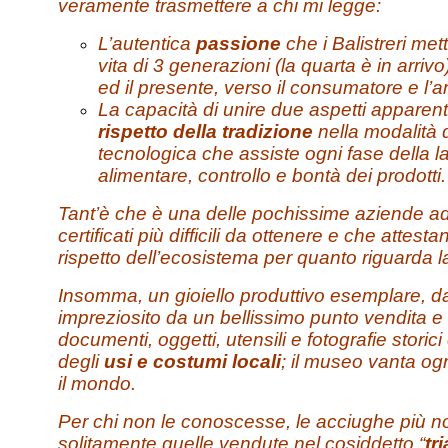
veramente trasmettere a chi mi legge:
L’autentica
passione
che i Balistreri met
vita di 3 generazioni (la quarta è in arrivo)
ed il presente, verso il consumatore e l’
La capacità di unire due aspetti apparent
rispetto della
tradizione
nella modalità 
tecnologica che assiste ogni fase della l
alimentare, controllo e bontà dei prodotti.
Tant’è che è una delle pochissime aziende ad 
certificati più difficili da ottenere e che attest
rispetto dell’ecosistema per quanto riguarda 
Insomma, un gioiello produttivo esemplare, da
impreziosito da un bellissimo punto vendita e 
documenti, oggetti, utensili e fotografie stori
degli
usi e costumi locali
; il museo vanta ogn
il mondo.
Per chi non le conoscesse, le acciughe più no
solitamente quelle vendute nel cosiddetto “
tr