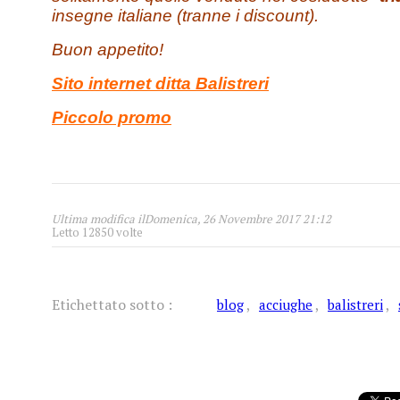
insegne italiane (tranne i discount).
Buon appetito!
Sito internet ditta Balistreri
Piccolo promo
1
2
3
4
5
Ultima modifica ilDomenica, 26 Novembre 2017 21:12
Letto 12850 volte
Etichettato sotto :
blog
acciughe
balistreri