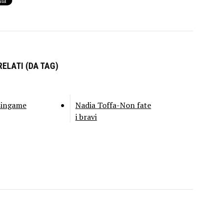
ELATI (DA TAG)
singame
Nadia Toffa-Non fate
i bravi