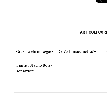
ARTICOLI CORR
Grazie a chi mi segue
Cos'è la macchietta?
Lu
I mitici Stabilo Boss-
sensazioni