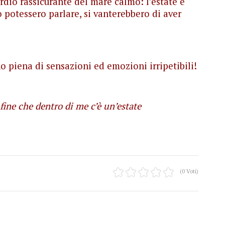
bordio rassicurante del mare calmo: l’estate è
no potessero parlare, si vanterebbero di aver
 piena di sensazioni ed emozioni irripetibili!
fine che dentro di me c’è un’estate
(0 Voti)