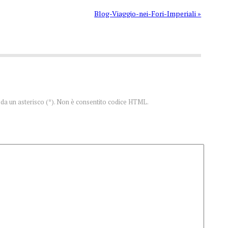
Blog-Viaggio-nei-Fori-Imperiali »
te da un asterisco (*). Non è consentito codice HTML.