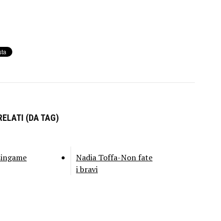
ELATI (DA TAG)
singame
Nadia Toffa-Non fate
i bravi