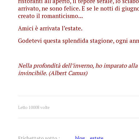
ristoranti all’aperto, il tepore serale, lo scia
arrivato, ne sono felice. E se le notti di giug
creato il romanticismo…
Amici è arrivata l’estate.
Godetevi questa splendida stagione, ogni anno
Nella profondità dell’inverno, ho imparato alla 
invincibile. (Albert Camus)
1
2
3
4
5
Letto 10008 volte
Etichettato sotto :
blog
estate