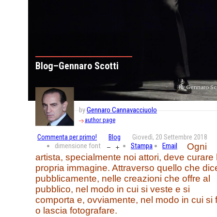
Blog–Gennaro Scotti
by Gennaro Sc
by
Gennaro Cannavacciuolo
author page
Commenta per primo!
Blog
Giovedì, 20 Settembre 2018
dimensione font
Stampa
Email
Ogni
artista, specialmente noi attori, deve curare 
propria immagine. Attraverso quello che dic
pubblicamente, nelle creazioni che offre al
pubblico, nel modo in cui si veste e si
comporta e, ovviamente, nel modo in cui si 
o lascia fotografare.