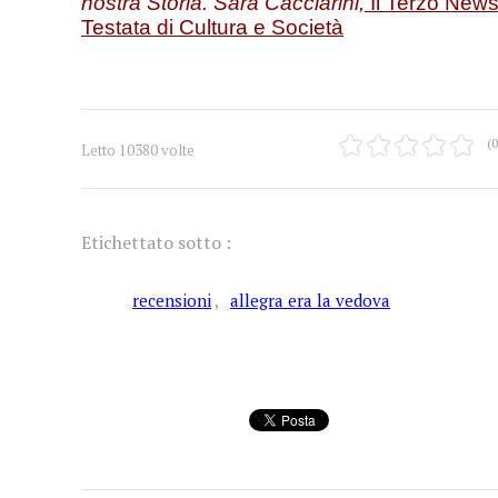
nostra Storia. Sara Cacciarini,
Il Terzo News
Testata di Cultura e Società
(0
Letto 10380 volte
Etichettato sotto :
recensioni
allegra era la vedova