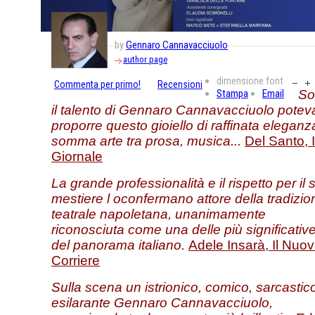
by
Gennaro Cannavacciuolo
author page
dimensione font
Commenta per primo!
Recensioni
Stampa
Email
So
il talento di Gennaro
Cannavacciuolo
potev
proporre questo gioiello di raffinata eleganz
somma arte
tra prosa,
musica...
Del Santo, I
Giornale
La grande professionalità e il rispetto per il 
mestiere l oconfermano attore della tradizio
teatrale napoletana, unanimamente
riconosciuta come una delle più significativ
del panorama italiano.
Adele Insarà, Il Nuo
Corriere
Sulla scena un istrionico, comico, sarcastic
esilarante Gennaro Cannavacciuolo,