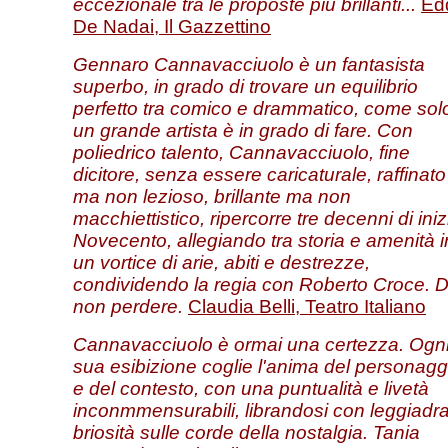
eccezionale tra le proposte più brillanti
...
Ed
De
Nadai
, Il Gazzettino
Gennaro Cannavacciuolo è un fantasista
superbo, in grado di trovare un equilibrio
perfetto tra comico e drammatico, come sol
un grande artista è in grado di fare. Con
poliedrico talento, Cannavacciuolo, fine
dicitore, senza essere caricaturale, raffinato
ma non lezioso, brillante ma non
macchiettistico, ripercorre tre decenni di iniz
Novecento, allegiando tra storia e amenità i
un vortice di arie, abiti e destrezze,
condividendo la regia con Roberto Croce. 
non perdere.
Claudia Belli, Teatro Italiano
Cannavacciuolo è ormai una certezza. Ogn
sua esibizione coglie l'anima del personagg
e del contesto, con una puntualità e livetà
inconmmensurabili, librandosi con leggiadr
briosità sulle corde della nostalgia. Tania