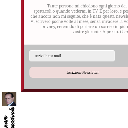
Tante persone mi chiedono ogni giorno dei
spettacoli o quando vedermi in TV. È per loro, e pe
che ancora non mi seguite, che è nata questa newsle
Vi scriverò poche volte al mese, senza invadere la v
privacy, cercando di portare un sorriso in più 
vostre giornate. A presto.
Gen
Iscrizione Newsletter