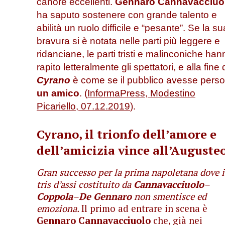
canore eccellenti.
Gennaro Cannavacciuo
ha saputo sostenere con grande talento e
abilità un ruolo difficile e “pesante”. Se la su
bravura si è notata nelle parti più leggere e
ridanciane, le parti tristi e malinconiche han
rapito letteralmente gli spettatori, e
alla fine 
Cyrano
è come se il pubblico avesse perso
un amico
. (
InformaPress, Modestino
Picariello, 07.12.2019
).
Cyrano, il trionfo dell’amore e
dell’amicizia vince all’Auguste
Gran successo per la prima napoletana dove i
tris d’assi costituito da
Cannavacciuolo
–
Coppola
–
De Gennaro
non smentisce ed
emoziona.
Il primo ad entrare in scena è
Gennaro Cannavacciuolo
che, già nei