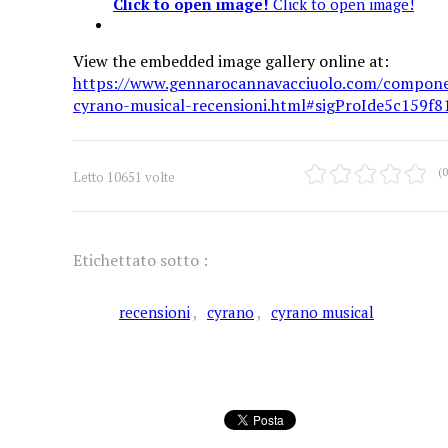
Click to open image!
Click to open image!
View the embedded image gallery online at:
https://www.gennarocannavacciuolo.com/compone
cyrano-musical-recensioni.html#sigProIde5c159f8
(0
Letto 10651 volte
Etichettato sotto :
recensioni
cyrano
cyrano musical