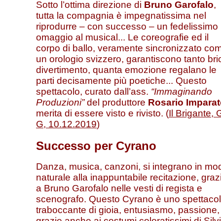
Sotto l’ottima direzione di
Bruno Garofalo
,
tutta la compagnia è impegnatissima nel
riprodurre – con successo – un fedelissimo
omaggio al musical... Le coreografie ed il
corpo di ballo, veramente sincronizzato co
un orologio svizzero, garantiscono tanto bri
divertimento, quanta emozione regalano le
parti decisamente più poetiche... Questo
spettacolo, curato dall’ass.
“Immaginando
Produzioni”
del produttore
Rosario Impara
merita di essere visto e rivisto. (
Il Brigante, 
G, 10.12.2019
)
Successo per Cyrano
Danza, musica, canzoni, si integrano in mo
naturale alla inappuntabile recitazione, graz
a Bruno Garofalo nelle vesti di regista e
scenografo. Questo Cyrano è uno spettaco
traboccante di gioia, entusiasmo, passione,
grazie anche ai costumi coloratissimi di Silv