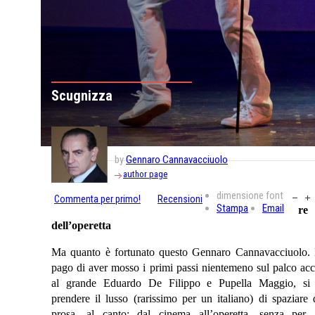
Scugnizza
by
Gennaro Cannavacciuolo
author page
dimensione font
Commenta per primo!
Recensioni
Stampa
Email
re
dell’operetta
Ma quanto è fortunato questo Gennaro Cannavacciuolo.
pago di aver mosso i primi passi nientemeno sul palco ac
al grande Eduardo De Filippo e Pupella Maggio, si
prendere il lusso (rarissimo per un italiano) di spaziare 
prosa, al canto; dal cinema all’operetta, senza per a