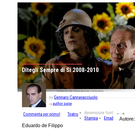
Ditegli Sempre di Si 2008-2010
by
Gennaro Cannavacciuolo
author page
dimensione font
Commenta per primo!
Teatro
Stampa
Email
Autore:
Eduardo de Filippo