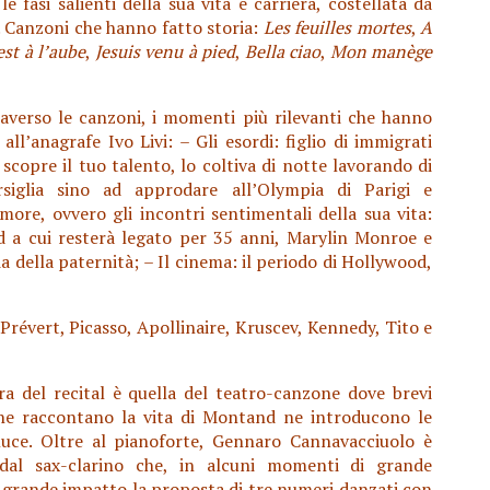
e fasi salienti della sua vita e carriera, costellata da
i. Canzoni che hanno fatto storia:
Les feuilles mortes
,
A
est à l’aube
,
Jesuis venu à pied
,
Bella ciao
,
Mon manège
raverso le canzoni, i momenti più rilevanti che hanno
ll’anagrafe Ivo Livi: – Gli esordi: figlio di immigrati
scopre il tuo talento, lo coltiva di notte lavorando di
arsiglia sino ad approdare all’Olympia di Parigi e
ore, ovvero gli incontri sentimentali della sua vita:
d a cui resterà legato per 35 anni, Marylin Monroe e
ia della paternità; – Il cinema: il periodo di Hollywood,
 Prévert, Picasso, Apollinaire, Kruscev, Kennedy, Tito e
ra del recital è quella del teatro-canzone dove brevi
che raccontano la vita di Montand ne introducono le
-luce. Oltre al pianoforte, Gennaro Cannavacciuolo è
dal sax-clarino che, in alcuni momenti di grande
i grande impatto la proposta di tre numeri danzati con