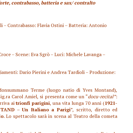
orte, contrabasso, batteria e sax/ contralto
li – Contrabasso: Flavia Ostini – Batteria: Antonio
 Croce – Scene: Eva Sgrò – Luci: Michele Lavanga –
iamenti: Dario Pierini e Andrea Tardioli – Produzione:
 Monsummano Terme (luogo natio di Yves Montand),
Sig.ra Carol Amiel, si presenta come un “
docu-recital”
:
arriva ai
trionfi parigini
, una vita lunga 70 anni (
1921-
TAND – U
n Italiano a Parigi
”,
scritto, diretto ed
lo
. Lo spettacolo sarà in scena al Teatro della cometa