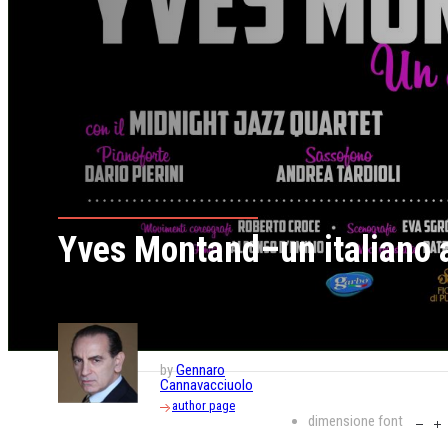
Yves Montand–un italiano 
by
Gennaro
Cannavacciuolo
author page
dimensione font