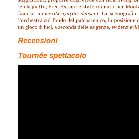
le claquette; Fred Astaire è stato un mito per Monta
famoso numero
Le garçon
dansant
. La scenografia
l’orchestra sul fondo del palcoscenico, in posizione 
un gioco di luci, a seconda delle esigenze, evidenzierà
Recensioni
Tournée spettacolo