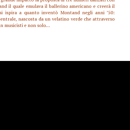
nd il quale emulava il ballerino americano e creerà il
 si ispira a quanto inventò Montand negli anni ’50:
centrale, nascosta da un velatino verde che attraverso
 in musicisti e non solo…