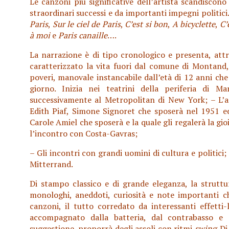
Le canzoni più significative dell’artista scandiscono l
straordinari successi e da importanti impegni politic
Paris
,
Sur le ciel de Paris
,
C’est si bon
,
A bicyclette
,
C’
à moi
e
Paris canaille
….
La narrazione è di tipo cronologico e presenta, att
caratterizzato la vita fuori dal comune di Montand, a
poveri, manovale instancabile dall’età di 12 anni che 
giorno. Inizia nei teatrini della periferia di M
successivamente al Metropolitan di New York; – L’am
Edith Piaf, Simone Signoret che sposerà nel 1951 e
Carole Amiel che sposerà e la quale gli regalerà la gio
l’incontro con Costa-Gavras;
– Gli incontri con grandi uomini di cultura e politici;
Mitterrand.
Di stampo classico e di grande eleganza, la struttu
monologhi, aneddoti, curiosità e note importanti 
canzoni, il tutto corredato da interessanti effetti
accompagnato dalla batteria, dal contrabasso e 
suggestione, proporrà degli assoli con ritmi
swing
. D