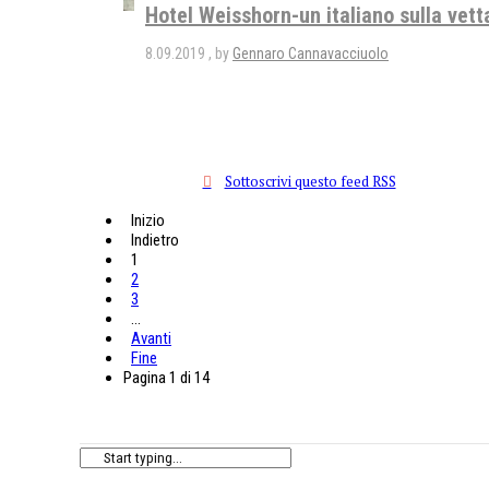
Hotel Weisshorn-un italiano sulla vett
8.09.2019
by
Gennaro Cannavacciuolo
Sottoscrivi questo feed RSS
Inizio
Indietro
1
2
3
…
Avanti
Fine
Pagina 1 di 14