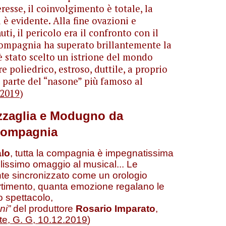
eresse, il coinvolgimento è totale, la
 è evidente. Alla fine ovazioni e
ti, il pericolo era il confronto con il
 compagnia ha superato brillantemente la
è stato scelto un istrione del mondo
e poliedrico, estroso, duttile, a proprio
a parte del “nasone” più famoso al
.2019
)
azzaglia e Modugno da
 compagnia
lo
, tutta la compagnia è impegnatissima
lissimo omaggio al musical... Le
ente sincronizzato come un orologio
ertimento, quanta emozione regalano le
o spettacolo,
ni”
del produttore
Rosario Imparato
,
nte, G. G, 10.12.2019
)