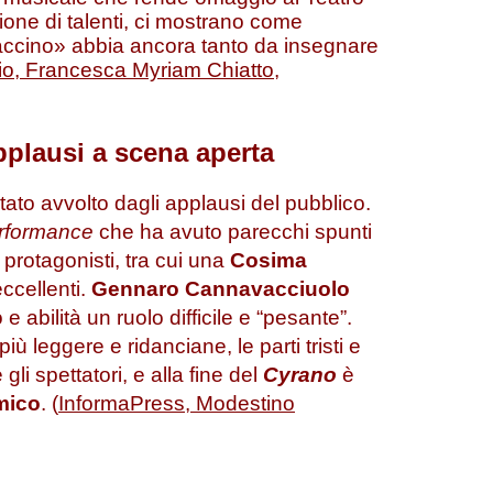
sione di talenti, ci mostrano come
accino» abbia ancora tanto da insegnare
io, Francesca Myriam Chiatto,
pplausi a scena aperta
 stato avvolto dagli applausi del pubblico.
rformance
che ha avuto parecchi spunti
 protagonisti, tra cui una
Cosima
ccellenti.
Gennaro Cannavacciuolo
abilità un ruolo difficile e “pesante”.
iù leggere e ridanciane, le parti tristi e
gli spettatori, e
alla fine del
Cyrano
è
mico
. (
InformaPress, Modestino