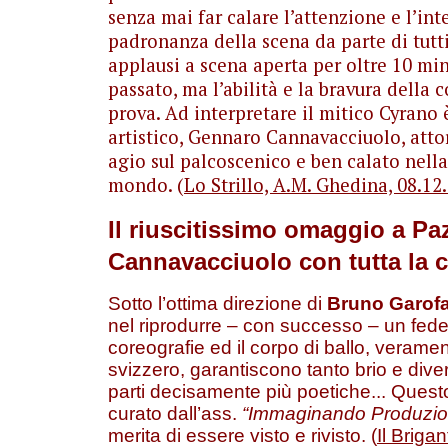
senza mai far calare l’attenzione e l’int
padronanza della scena da parte di tutti
applausi a scena aperta per oltre 10 minu
passato, ma l’abilità e la bravura della
prova. Ad interpretare il mitico Cyrano 
artistico, Gennaro Cannavacciuolo, attor
agio sul palcoscenico e ben calato nell
mondo. (
Lo Strillo, A.M. Ghedina, 08.12
Il riuscitissimo omaggio a P
Cannavacciuolo con tutta la
Sotto l’ottima direzione di
Bruno Garofa
nel riprodurre – con successo – un fede
coreografie ed il corpo di ballo, veram
svizzero, garantiscono tanto brio e div
parti decisamente più poetiche... Quest
curato dall’ass.
“Immaginando Produzio
merita di essere visto e rivisto. (
Il Briga