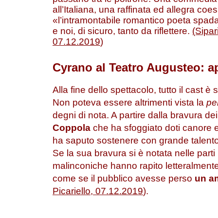
all’Italiana, una raffinata ed allegra coe
«l’intramontabile romantico poeta spad
e noi, di sicuro, tanto da riflettere.
(Sipar
07.12.2019
)
Cyrano al Teatro Augusteo: a
Alla fine dello spettacolo, tutto il cast è
Non poteva essere altrimenti vista la
pe
degni di nota. A partire dalla bravura dei
Coppola
che ha sfoggiato doti canore e
ha saputo sostenere con grande talento e 
Se la sua bravura si è notata nelle parti p
malinconiche hanno rapito letteralmente 
come se il pubblico avesse perso
un a
Picariello, 07.12.2019
).