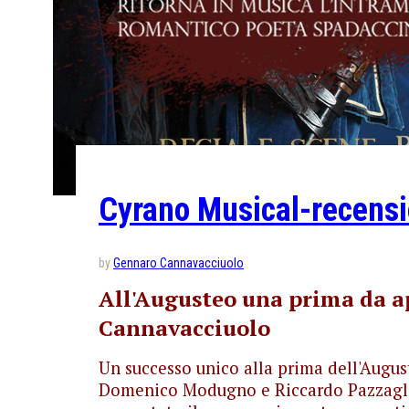
Cyrano Musical-recensi
by
Gennaro Cannavacciuolo
All'Augusteo una prima da a
Cannavacciuolo
Un successo unico alla prima dell'Augu
Domenico Modugno e Riccardo Pazzagli