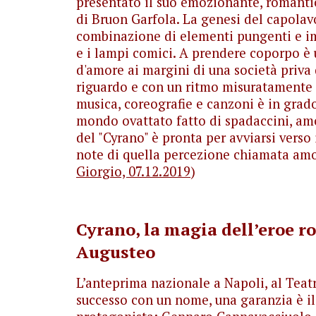
presentato il suo emozionante, romantico
di Bruon Garfola. La genesi del capolav
combinazione di elementi pungenti e imp
e i lampi comici. A prendere coporpo è u
d'amore ai margini di una società priva d
riguardo e con un ritmo misuratamente s
musica, coreografie e canzoni è in grado
mondo ovattato fatto di spadaccini, amor
del "Cyrano" è pronta per avviarsi verso
note di quella percezione chiamata amo
Giorgio, 07.12.2019
)
Cyrano, la magia dell’eroe r
Augusteo
L’anteprima nazionale a Napoli, al Teat
successo con un nome, una garanzia è il 