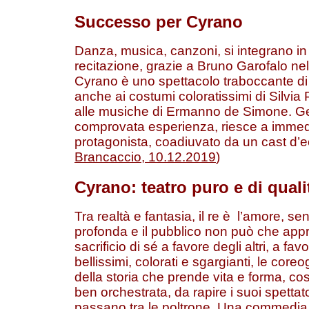
Successo per Cyrano
Danza, musica, canzoni, si integrano in
recitazione, grazie a Bruno Garofalo nel
Cyrano è uno spettacolo traboccante di
anche ai costumi coloratissimi di Silvia P
alle musiche di Ermanno de Simone. Ge
comprovata esperienza, riesce a imme
protagonista, coadiuvato da un cast d’ec
Brancaccio, 10.12.2019
)
Cyrano: teatro puro e di quali
Tra realtà e fantasia, il re è l’amore, s
profonda e il pubblico non può che app
sacrificio di sé a favore degli altri, a fav
bellissimi, colorati e sgargianti, le coreo
della storia che prende vita e forma, c
ben orchestrata, da rapire i suoi spettato
passano tra le poltrone. Una commedia