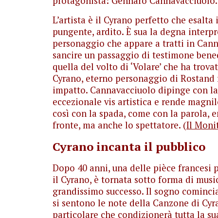
protagonista: Gennaro Cannavacciuolo.
L’artista è il Cyrano perfetto che esalta
pungente, ardito. È sua la degna inter
personaggio che appare a tratti in Canna
sancire un passaggio di testimone benede
quella del volto di ‘Volare’ che ha tro
Cyrano, eterno personaggio di Rostand
impatto. Cannavacciuolo dipinge con la 
eccezionale vis artistica e rende magnil
così con la spada, come con la parola, e
fronte, ma anche lo spettatore. (
Il Moni
Cyrano incanta il pubblico
Dopo 40 anni, una delle pièce francesi 
il Cyrano, è tornata sotto forma di musi
grandissimo successo. Il sogno comincia 
si sentono le note della Canzone di Cyr
particolare che condizionerà tutta la su