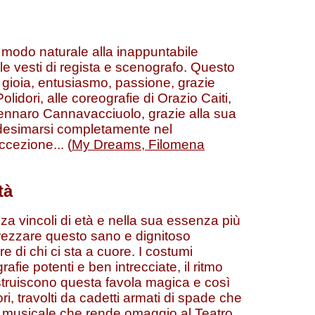
 modo naturale alla inappuntabile
le vesti di regista e scenografo. Questo
 gioia, entusiasmo, passione, grazie
olidori, alle coreografie di Orazio Caiti,
nnaro Cannavacciuolo, grazie alla sua
desimarsi completamente nel
cezione... (
My Dreams, Filomena
tà
enza vincoli di età e nella sua essenza più
rezzare questo sano e dignitoso
ore di chi ci sta a cuore. I costumi
grafie potenti e ben intrecciate, il ritmo
ostruiscono questa favola magica e così
ri, travolti da cadetti armati di spade che
 musicale che rende omaggio al Teatro