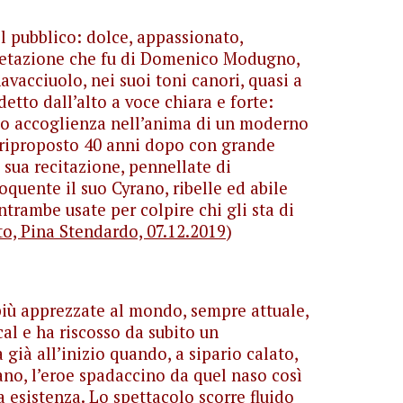
 il pubblico: dolce, appassionato,
pretazione che fu di Domenico Modugno,
vacciuolo, nei suoi toni canori, quasi a
tto dall’alto a voce chiara e forte:
vato accoglienza nell’anima di un moderno
 riproposto 40 anni dopo con grande
sua recitazione, pennellate di
oquente il suo Cyrano, ribelle ed abile
ntrambe usate per colpire chi gli sta di
to, Pina Stendardo, 07.12.2019
)
più apprezzate al mondo, sempre attuale,
cal e ha riscosso da subito un
già all’inizio quando, a sipario calato,
ano, l’eroe spadaccino da quel naso così
a esistenza. Lo spettacolo scorre fluido