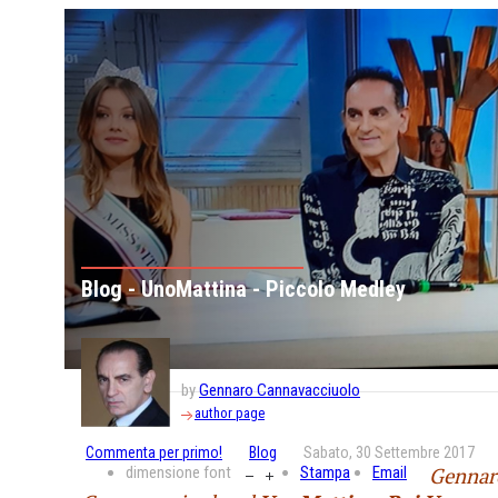
Blog - UnoMattina - Piccolo Medley
by
Gennaro Cannavacciuolo
author page
Commenta per primo!
Blog
Sabato, 30 Settembre 2017
dimensione font
Stampa
Email
Gennar