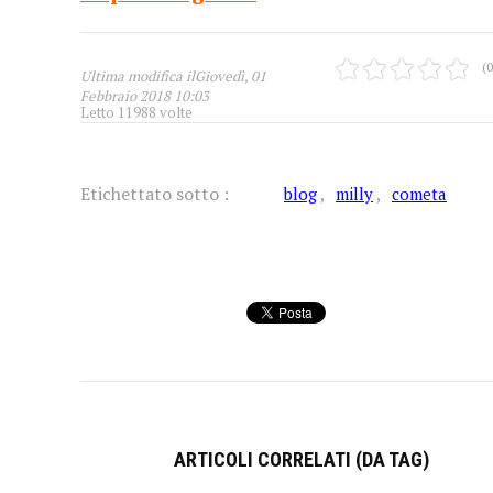
(0
Ultima modifica ilGiovedì, 01
Febbraio 2018 10:03
Letto 11988 volte
Etichettato sotto :
blog
milly
cometa
ARTICOLI CORRELATI (DA TAG)