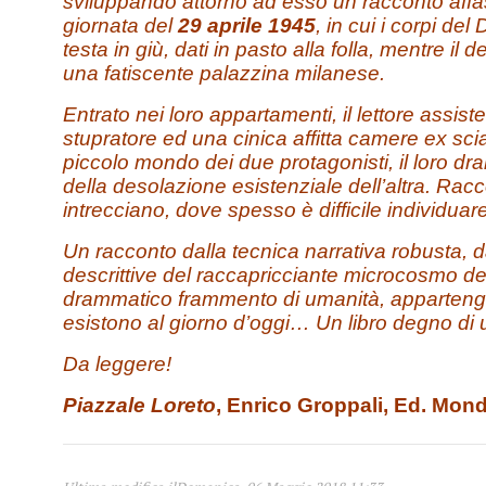
sviluppando attorno ad esso un racconto affa
giornata del
29 aprile 1945
, in cui i corpi de
testa in giù, dati in pasto alla folla, mentre il d
una fatiscente palazzina milanese.
Entrato nei loro appartamenti, il lettore assiste
stupratore ed una cinica affitta camere ex scia
piccolo mondo dei due protagonisti, il loro d
della desolazione esistenziale dell’altra. Rac
intrecciano, dove spesso è difficile individuare
Un racconto dalla tecnica narrativa robusta, dal
descrittive del raccapricciante microcosmo dei
drammatico frammento di umanità, appartengo
esistono al giorno d’oggi… Un libro degno di
Da leggere!
Piazzale Loreto
, Enrico Groppali, Ed. Mond
1
2
3
4
5