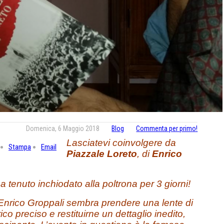
Domenica, 6 Maggio 2018
Blog
Commenta per primo!
Lasciatevi coinvolgere da
Stampa
Email
Piazzale Loreto
, di
Enrico
a tenuto inchiodato alla poltrona per 3 giorni!
Enrico Groppali sembra prendere una lente di
o preciso e restituirne un dettaglio inedito,