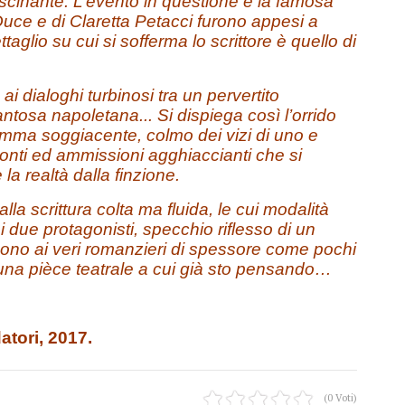
scinante. L’evento in questione è la famosa
l Duce e di Claretta Petacci furono appesi a
ettaglio su cui si sofferma lo scrittore è quello di
 ai dialoghi turbinosi tra un pervertito
ntosa napoletana... Si dispiega così l’orrido
ramma soggiacente, colmo dei vizi di uno e
conti ed ammissioni agghiaccianti che si
 la realtà dalla finzione.
la scrittura colta ma fluida, le cui modalità
 due protagonisti, specchio riflesso di un
no ai veri romanzieri di spessore come pochi
 una pièce teatrale a cui già sto pensando…
atori, 2017.
(0 Voti)