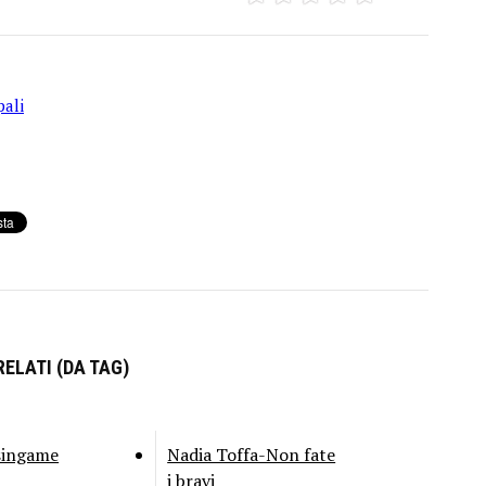
pali
ELATI (DA TAG)
singame
Nadia Toffa-Non fate
i bravi