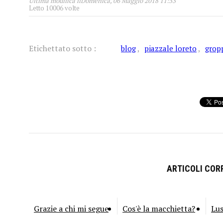
Ultima modifica ilDomenica, 06 Maggio 2018 11:33
Letto 10006 volte
Etichettato sotto :
blog
piazzale loreto
grop
ARTICOLI CORR
Grazie a chi mi segue
Cos'è la macchietta?
Lu