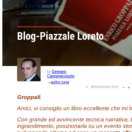
Blog-Piazzale Loreto
by
Gennaro
Cannavacciuolo
author page
dimensione font
Groppali
.
Amici, vi consiglio un libro eccellente che mi h
Con grande ed avvincente tecnica narrativa, 
ingrandimento, posizionarla su un evento storic