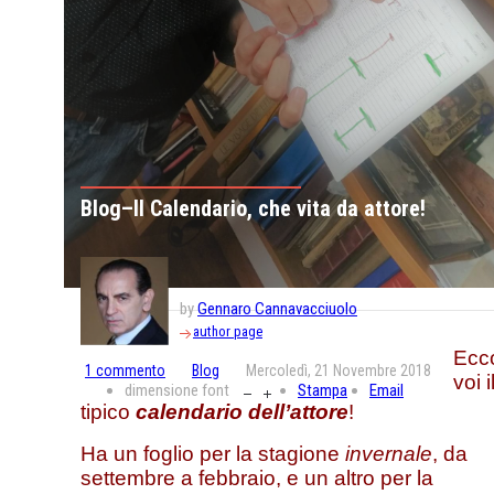
Blog–Il Calendario, che vita da attore!
by
Gennaro Cannavacciuolo
author page
Ecc
1
commento
Blog
Mercoledì, 21 Novembre 2018
voi i
dimensione font
Stampa
Email
tipico
calendario dell’attore
!
Ha un foglio per la stagione
invernale
, da
settembre a febbraio, e un altro per la