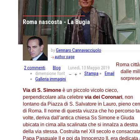
Roma nascosta - La Bugia
by
Gennaro Cannavacciuolo
author page
Roma città
2
commenti
Blog
Lunedì, 13 Maggio 2019
dalle mil
dimensione font
Stampa
Email
sorpres
Galleria immagini
Via di S. Simone
è un piccolo vicolo cieco,
perpendicolare alla celebre
via dei Coronari
, non
lontano da Piazza di S. Salvatore in Lauro, pieno cen
di Roma. Il nome di questa viuzza che ho percorso ta
volte, deriva dall’antica chiesa Ss Simone e Giuda
ubicata in cima alla scalinata che si innalza a destra
della via stessa. Costruita nel XII secolo e consacrat
Papa Pasquale II e poi da Innocenzo II, era dedicata 