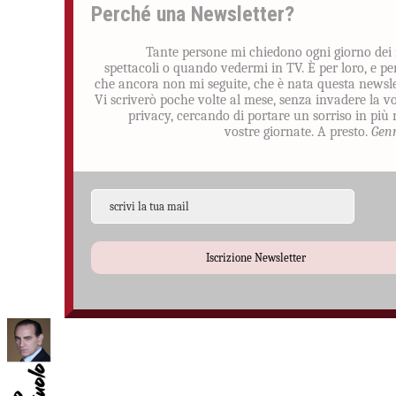
Perché una Newsletter?
Tante persone mi chiedono ogni giorno dei
spettacoli o quando vedermi in TV. È per loro, e pe
che ancora non mi seguite, che è nata questa newsle
Vi scriverò poche volte al mese, senza invadere la v
privacy, cercando di portare un sorriso in più 
vostre giornate. A presto.
Gen
Iscrizione Newsletter