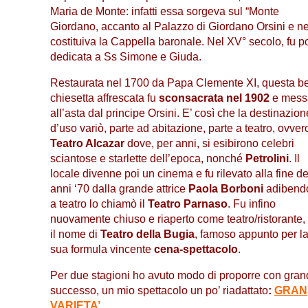
Maria de Monte: infatti essa sorgeva sul “Monte
Giordano, accanto al Palazzo di Giordano Orsini e n
costituiva la Cappella baronale. Nel XV° secolo, fu p
dedicata a Ss Simone e Giuda.
Restaurata nel 1700 da Papa Clemente XI, questa be
chiesetta affrescata fu
sconsacrata nel 1902
e mess
all’asta dal principe Orsini. E’ così che la destinazion
d’uso variò, parte ad abitazione, parte a teatro, ovvero
Teatro Alcazar
dove, per anni, si esibirono celebri
sciantose e starlette dell’epoca, nonché
Petrolini
. Il
locale divenne poi un cinema e fu rilevato alla fine de
anni ‘70 dalla grande attrice
Paola Borboni
adibend
a teatro lo chiamò il
Teatro Parnaso
. Fu infino
nuovamente chiuso e riaperto come teatro/ristorante,
il nome di
Teatro della Bugia
, famoso appunto per l
sua formula vincente
cena-spettacolo
.
Per due stagioni ho avuto modo di proporre con gra
successo, un mio spettacolo un po’ riadattato
:
GRAN
VARIETA’
.