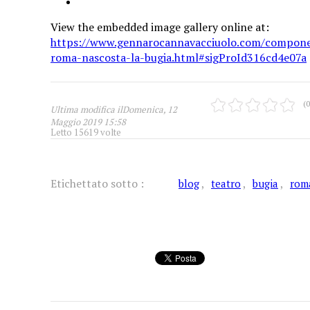
View the embedded image gallery online at:
https://www.gennarocannavacciuolo.com/compone
roma-nascosta-la-bugia.html#sigProId316cd4e07a
(0
Ultima modifica ilDomenica, 12
Maggio 2019 15:58
Letto 15619 volte
Etichettato sotto :
blog
teatro
bugia
rom