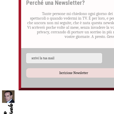
Perché una Newsletter?
Tante persone mi chiedono ogni giorno dei
spettacoli o quando vedermi in TV. È per loro, e pe
che ancora non mi seguite, che è nata questa newsle
Vi scriverò poche volte al mese, senza invadere la v
privacy, cercando di portare un sorriso in più 
vostre giornate. A presto.
Gen
Iscrizione Newsletter