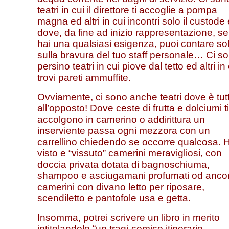
teatri in cui il direttore ti accoglie a pompa
magna ed altri in cui incontri solo il custode
dove, da fine ad inizio rappresentazione, se
hai una qualsiasi esigenza, puoi contare so
sulla bravura del tuo staff personale… Ci s
persino teatri in cui piove dal tetto ed altri in
trovi pareti ammuffite.
Ovviamente, ci sono anche teatri dove è tut
all’opposto! Dove ceste di frutta e dolciumi ti
accolgono in camerino o addirittura un
inserviente passa ogni mezzora con un
carrellino chiedendo se occorre qualcosa. 
visto e “vissuto” camerini meravigliosi, con
doccia privata dotata di bagnoschiuma,
shampoo e asciugamani profumati od anco
camerini con divano letto per riposare,
scendiletto e pantofole usa e getta.
Insomma, potrei scrivere un libro in merito
intitolandolo “un tragi-comico itinerario