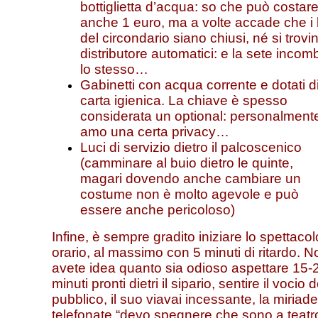
bottiglietta d’acqua: so che può costar
anche 1 euro, ma a volte accade che i 
del circondario siano chiusi, né si trovi
distributore automatici: e la sete incom
lo stesso…
Gabinetti con acqua corrente e dotati d
carta igienica. La chiave è spesso
considerata un optional: personalment
amo una certa privacy…
Luci di servizio dietro il palcoscenico
(camminare al buio dietro le quinte,
magari dovendo anche cambiare un
costume non è molto agevole e può
essere anche pericoloso)
Infine, è sempre gradito iniziare lo spettacol
orario, al massimo con 5 minuti di ritardo. N
avete idea quanto sia odioso aspettare 15-
minuti pronti dietri il sipario, sentire il vocio d
pubblico, il suo viavai incessante, la miriade
telefonate “devo spegnere che sono a teatr