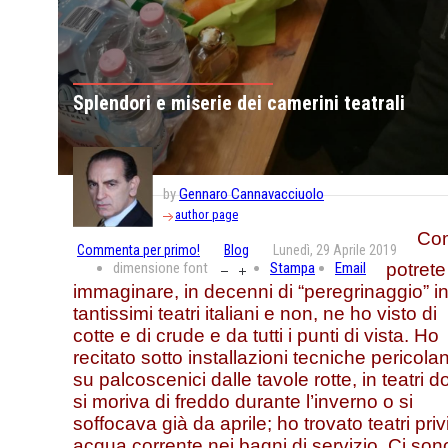
Splendori e miserie dei camerini teatrali
by
Gennaro Cannavacciuolo
author page
Co
Commenta per primo!
Blog
Lunedì, 29 Aprile 2019
dimensione font
Stampa
Email
potrete
immaginare, in decenni di “peregrinaggio” i
tantissimi teatri italiani e non, ne ho visto di
cotte e di crude e da tutti i punti di vista. Ho
recitato sotto installazioni tecniche pericolan
su palcoscenici dalle tavole rotte, in teatri 
si moriva di freddo durante l’inverno o si
soffocava già da aprile; ho trovato teatri privi
acqua corrente nei bagni di servizio. Ci son