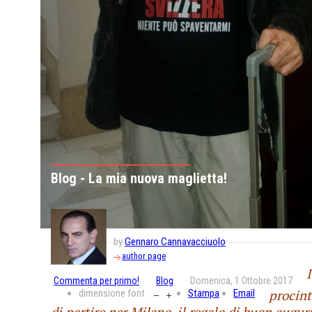
Blog - La mia nuova maglietta!
by
Gennaro Cannavacciuolo
author page
Commenta per primo!
Blog
Domenica, 1 Ottobre 2017
dimensione font
Stampa
Email
procin
di partire per Milano, il regalo di buon augur