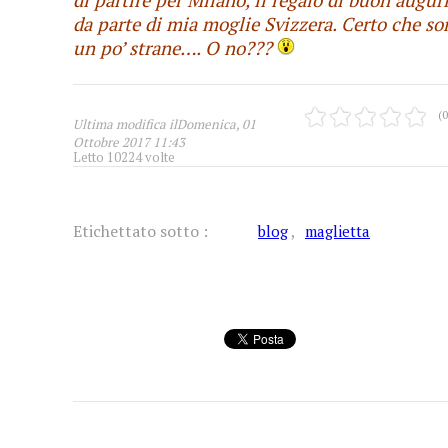
da parte di mia moglie Svizzera. Certo che so
un po’ strane…. O no???
(0
Ultima modifica ilDomenica, 01
Ottobre 2017 11:43
Letto 10224 volte
Etichettato sotto :
blog
maglietta