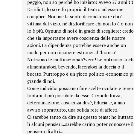
peggio, non so perché ho iniziato! Avevo 27 anni!!!!
Da idioti, lo so e fu proprio il teatro ad esserne
complice. Non me la sento di condannare chi è
vittima del vizio, né di glorificare chi non lo è o non
lo è più. Ognuno di noi è in grado di scegliere: credo
che sia importante avere coscienza delle nostre
azioni. La dipendenza potrebbe essere anche un
modo per non rimanere estranei al "branco".
Nutriamo le multinazionali?vero! Le nutriamo anch
alimentandoci, bevendo, facendoci la doccia o il
bucato. Purtroppo è un gioco politico-economico pi
grande di noi.
Come individui possiamo fare scelte oculate e tener
lontani il più possibile da esse. Ci vuole forza,
determinazione, coscienza di sé, fiducia, e, a mio
avviso soprattutto, una solida rete di affetti.
Ci sarebbe tanto da dire su questo tema: ho buttato
lì alcuni pensieri...sarebbe carino poter conoscere il
pensiero di altri....