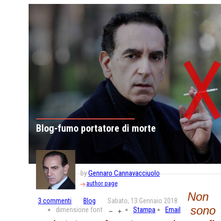
Blog-fumo portatore di morte
by
Gennaro Cannavacciuolo
author page
Non
3
commenti
Blog
Sabato, 13 Gennaio 2018
sono
dimensione font
Stampa
Email