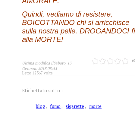
AMORALE.
Quindi, vediamo di resistere,
BOICOTTANDO chi si arricchisce
sulla nostra pelle, DROGANDOCI f
alla MORTE!
(0
Ultima modifica ilSabato, 13
Gennaio 2018 08:53
Letto 12367 volte
Etichettato sotto :
blog
fumo
sigarette
morte